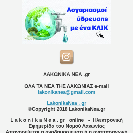
ΛΑΚΩΝΙΚΑ ΝΕΑ .gr
ΟΛΑ ΤΑ ΝΕΑ ΤΗΣ ΛΑΚΩΝΙΑΣ
e-mail
lakonikanea@gmail.com
LakonikaNea . gr
©Copyright 2018 LakonikaNea.gr
L a k o n i k a N e a . gr
online
- Ηλεκτρονική
Εφημερίδα του Νομού Λακωνίας
Απαγορεύεται η αναδημοσίευση ή η αναπαραγωγή