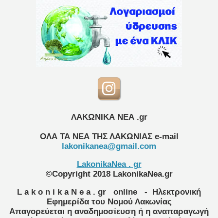
ΛΑΚΩΝΙΚΑ ΝΕΑ .gr
ΟΛΑ ΤΑ ΝΕΑ ΤΗΣ ΛΑΚΩΝΙΑΣ
e-mail
lakonikanea@gmail.com
LakonikaNea . gr
©Copyright 2018 LakonikaNea.gr
L a k o n i k a N e a . gr
online
- Ηλεκτρονική
Εφημερίδα του Νομού Λακωνίας
Απαγορεύεται η αναδημοσίευση ή η αναπαραγωγή