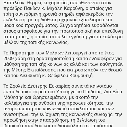
Επιπλέον, θερμές ευχαριστίες απευθύνονται στον
πρόεδρο Πακίων κ. Μιχάλη Καρούνη, ο οποίος για
τρίτη συνεχόμενη χρονιά στήριξε αφιλοκερδώς την
εκδήλωση, με τη διάθεση ηχητικού εξοπλισμού και
μουσικού προγράμματος. Συγχαρητήρια εκφράζονται
στους αποφοίτους για την πρωτοποριακή και υπεύθυνη
στάση τους, η οποία αποτελεί εγγύηση για το καλύτερο
μέλλον της τοπικής κοινωνίας.
Το Παράρτημα των Μολάων λειτουργεί από το έτος
2009 χάρη στη δραστηριοποίηση και το ενδιαφέρον για
μάθηση της τοπικής κοινωνίας αλλά και των καθηγητών
της Μέσης Εκπαίδευσης που εκπροσωπούν τον θεσμό
και του Διευθυντή κ. Θεόφιλου Κουμουτζή.
Το Σχολείο Δεύτερης Ευκαιρίας συνιστά καινοτόμο
εκπαιδευτικό φορέα του Υπουργείου Παιδείας, Δια Βίου
Μάθησης και Θρησκευμάτων, με σκοπό την
καλλιέργεια της ανθρώπινης προσωπικότητας, την
αντιμετώπιση του κοινωνικού αποκλεισμού και των
ανισοτήτων, την ενίσχυση της κοινωνικής συνοχής, την
προώθηση στην απασχόληση, τη βελτίωση του
βιοτικού επιπέδου και τη διασφάλιση της ποιότητας