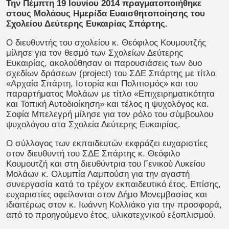
Την Πέμπτη 19 Ιουνίου 2014 πραγματοποιήθηκε
στους Μολάους Ημερίδα Ευαισθητοποίησης του
Σχολείου Δεύτερης Ευκαιρίας Σπάρτης.
Ο διευθυντής του σχολείου κ. Θεόφιλος Κουμουτζής
μίλησε για τον θεσμό των Σχολείων Δεύτερης
Ευκαιρίας, ακολούθησαν οι παρουσιάσεις των δυο
σχεδίων δράσεων (project) του ΣΔΕ Σπάρτης με τίτλο
«Αρχαία Σπάρτη, Ιστορία και Πολιτισμός» και του
παραρτήματος Μολάων με τίτλο «Επιχειρηματικότητα
και Τοπική Αυτοδιοίκηση» και τέλος η ψυχολόγος κα.
Σοφία Μπελεγρή μίλησε για τον ρόλο του σύμβουλου
ψυχολόγου στα Σχολεία Δεύτερης Ευκαιρίας.
Ο σύλλογος των εκπαιδευτών εκφράζει ευχαριστίες
στον διευθυντή του ΣΔΕ Σπάρτης κ. Θεόφιλο
Κουμουτζή και στη διευθύντρια του Γενικού Λυκείου
Μολάων κ. Ολυμπία Λαμπούση για την αγαστή
συνεργασία κατά το τρέχον εκπαιδευτικό έτος. Επίσης,
ευχαριστίες οφείλονται στον Δήμο Μονεμβασίας και
ιδιαιτέρως στον κ. Ιωάννη Κολλιάκο για την προσφορά,
από το προηγούμενο έτος, υλικοτεχνικού εξοπλισμού.