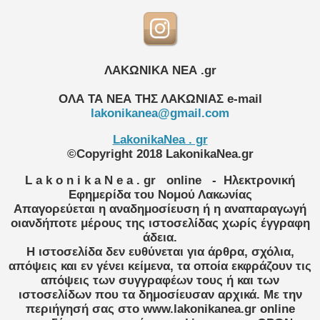
ΛΑΚΩΝΙΚΑ ΝΕΑ .gr
ΟΛΑ ΤΑ ΝΕΑ ΤΗΣ ΛΑΚΩΝΙΑΣ
e-mail
lakonikanea@gmail.com
LakonikaNea . gr
©Copyright 2018 LakonikaNea.gr
L a k o n i k a N e a . gr
online
- Ηλεκτρονική
Εφημερίδα του Νομού Λακωνίας
Απαγορεύεται η αναδημοσίευση ή η αναπαραγωγή
οιανδήποτε μέρους της ιστοσελίδας χωρίς έγγραφη
άδεια.
Η ιστοσελίδα δεν ευθύνεται για άρθρα, σχόλια,
απόψεις και εν γένει κείμενα, τα οποία εκφράζουν τις
απόψεις των συγγραφέων τους ή και των
ιστοσελίδων που τα δημοσίευσαν αρχικά. Με την
περιήγησή σας στο www.lakonikanea.gr online