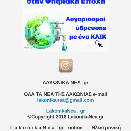
ΛΑΚΩΝΙΚΑ ΝΕΑ .gr
ΟΛΑ ΤΑ ΝΕΑ ΤΗΣ ΛΑΚΩΝΙΑΣ
e-mail
lakonikanea@gmail.com
LakonikaNea . gr
©Copyright 2018 LakonikaNea.gr
L a k o n i k a N e a . gr
online
- Ηλεκτρονική