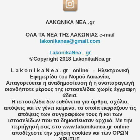
ΛΑΚΩΝΙΚΑ ΝΕΑ .gr
ΟΛΑ ΤΑ ΝΕΑ ΤΗΣ ΛΑΚΩΝΙΑΣ
e-mail
lakonikanea@gmail.com
LakonikaNea . gr
©Copyright 2018 LakonikaNea.gr
L a k o n i k a N e a . gr
online
- Ηλεκτρονική
Εφημερίδα του Νομού Λακωνίας
Απαγορεύεται η αναδημοσίευση ή η αναπαραγωγή
οιανδήποτε μέρους της ιστοσελίδας χωρίς έγγραφη
άδεια.
Η ιστοσελίδα δεν ευθύνεται για άρθρα, σχόλια,
απόψεις και εν γένει κείμενα, τα οποία εκφράζουν τις
απόψεις των συγγραφέων τους ή και των
ιστοσελίδων που τα δημοσίευσαν αρχικά. Με την
περιήγησή σας στο www.lakonikanea.gr online
αποδέχεστε την χρήση cookies και των ΟΡΩΝ
ΧΡΗΣΗΣ.