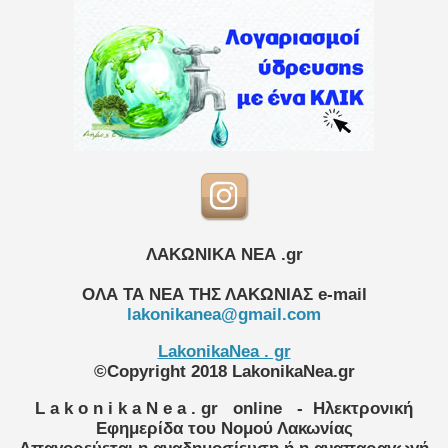
ΛΑΚΩΝΙΚΑ ΝΕΑ .gr
ΟΛΑ ΤΑ ΝΕΑ ΤΗΣ ΛΑΚΩΝΙΑΣ
e-mail
lakonikanea@gmail.com
LakonikaNea . gr
©Copyright 2018 LakonikaNea.gr
L a k o n i k a N e a . gr
online
- Ηλεκτρονική
Εφημερίδα του Νομού Λακωνίας