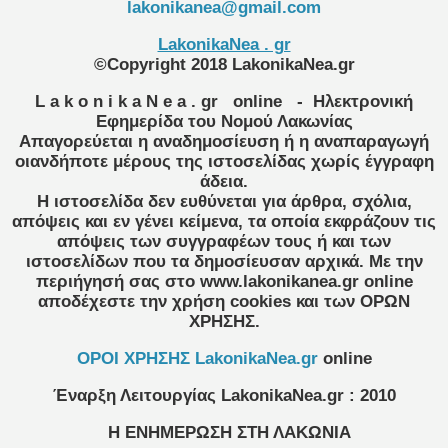
lakonikanea@gmail.com
LakonikaNea . gr
©Copyright 2018 LakonikaNea.gr
L a k o n i k a N e a . gr
online
- Ηλεκτρονική
Εφημερίδα του Νομού Λακωνίας
Απαγορεύεται η αναδημοσίευση ή η αναπαραγωγή
οιανδήποτε μέρους της ιστοσελίδας χωρίς έγγραφη
άδεια.
Η ιστοσελίδα δεν ευθύνεται για άρθρα, σχόλια,
απόψεις και εν γένει κείμενα, τα οποία εκφράζουν τις
απόψεις των συγγραφέων τους ή και των
ιστοσελίδων που τα δημοσίευσαν αρχικά. Με την
περιήγησή σας στο www.lakonikanea.gr online
αποδέχεστε την χρήση cookies και των ΟΡΩΝ
ΧΡΗΣΗΣ.
OPOI XΡΗΣΗΣ LakonikaNea.gr
online
Έναρξη Λειτουργίας
LakonikaNea.gr
:
2010
Η ΕΝΗΜΕΡΩΣΗ ΣΤΗ ΛΑΚΩΝΙΑ