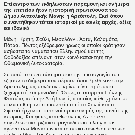
Επίκεντρο των εκδηλώσεων παραμονή και ανήμερα
της επετείου ήταν η ιστορική πρωτεύουσα του
Δήμου Ανατολικής Μάνης η Αρεόπολη. Εκεί όπου
συναντήθηκαν τόποι ιστορικοί με κοινές αρχές, αξίες
και ιδανικά.
Μάνη, Κρήτη, Σούλι, Μεσολόγγι, Άρτα, Καλαμάτα,
Πάτρα, Πόντος εξέθρεψαν ήρωες οι οποίοι κράτησαν
άσβεστα τα νάματα του Ελληνισμού και της
Ορθοδοξίας απέναντι στον κοινό κατακτητή την
Οθωμανική Αυτοκρατορία.
Σε αυτό το συναπάντημα που την μυσταγωγία του
έζησαν το διήμερο που πέρασε όσοι βρέθηκαν στην
Αρεόπολη, ως συνδετικοί κρίκοι είναι πρόσωπα
ξεχωριστά και μοναδικά. Όπως ο μπαρμπα Γιάννης
Φατσέας από την Ασή Γωνιά, ο οποίος κάθε χρόνο με
πολυάριθμη αντιπροσωπεία από τα Χανιά και τα
Σφακιά έρχονται ταπεινοί προσκυνητές της μανιάτικης
ιστορίας. Και φέτος κατέθεσαν ως δώρο ένα
συγκλονιστικό ριζίτικο τραγούδι που μιλά για τον
αγώνα των Μανιατών και το οποίο συνέθεσε ένα νέο
παιδί, ο Μανώλης Αγγελάκης που συγκλόνισε,