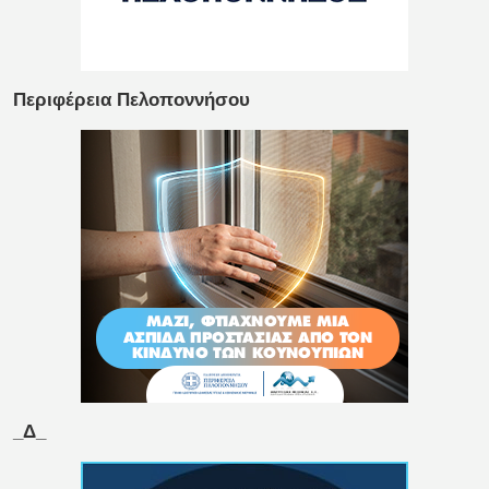
Περιφέρεια Πελοποννήσου
_Δ_