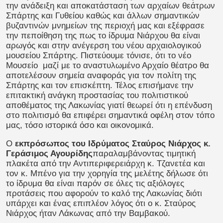
την ανάδειξη και αποκατάσταση των αρχαίων θεάτρων
Σπάρτης και Γυθείου καθώς και άλλων σημαντικών
βυζαντινών μνημείων της περιοχή μας και εξέφρασε
την πεποίθηση της πως το ίδρυμα Νιάρχου θα είναι
αρωγός και στην ανέγερση του νέου αρχαιολογικού
μουσείου Σπάρτης. Πιστεύουμε τόνισε, ότι το νέο
Μουσείο μαζί με το αναστυλωμένο Αρχαίο θέατρο θα
αποτελέσουν σημεία αναφοράς για τον πολίτη της
Σπάρτης και τον επισκέπτη. Τέλος επισήμανε την
επιτακτική ανάγκη προστασίας του πολιτιστικού
αποθέματος της Λακωνίας γιατί θεωρεί ότι η επένδυση
στο πολιτισμό θα επιφέρει σημαντικά οφέλη στον τόπο
μας, τόσο ιστορικά όσο και οικονομικά.
Ο
εκπρόσωπος του Ιδρύματος Σταύρος Νιάρχος κ.
Γεράσιμος Αγουρίδης
παραλαμβάνοντας τιμητική
πλακέτα από την Αντιπεριφερειάρχη κ. Τζανετέα και
τον κ. Μπένο για την χορηγία της μελέτης δήλωσε ότι
το ίδρυμα θα είναι παρόν σε όλες τις αξιόλογες
προτάσεις που αφορούν το καλό της Λακωνίας διότι
υπάρχει και ένας επιπλέον λόγος ότι ο κ. Σταύρος
Νιάρχος ήταν Λάκωνας από την Βαμβακού.