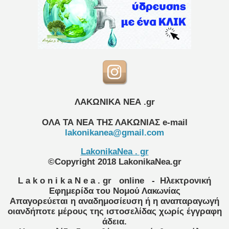
ΛΑΚΩΝΙΚΑ ΝΕΑ .gr
ΟΛΑ ΤΑ ΝΕΑ ΤΗΣ ΛΑΚΩΝΙΑΣ
e-mail
lakonikanea@gmail.com
LakonikaNea . gr
©Copyright 2018 LakonikaNea.gr
L a k o n i k a N e a . gr
online
- Ηλεκτρονική
Εφημερίδα του Νομού Λακωνίας
Απαγορεύεται η αναδημοσίευση ή η αναπαραγωγή
οιανδήποτε μέρους της ιστοσελίδας χωρίς έγγραφη
άδεια.