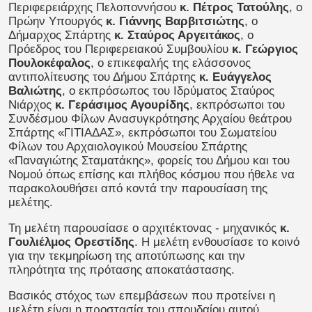
Περιφερειάρχης Πελοποννήσου
κ. Πέτρος Τατούλης
, ο
Πρώην Υπουργός
κ. Γιάννης Βαρβιτσιώτης
, ο
Δήμαρχος Σπάρτης
κ. Σταύρος Αργειτάκος
, ο
Πρόεδρος του Περιφερειακού Συμβουλίου
κ. Γεώργιος
Πουλοκέφαλος
, ο επικεφαλής της ελάσσονος
αντιπολίτευσης του Δήμου Σπάρτης
κ. Ευάγγελος
Βαλιώτης
, ο εκπρόσωπος του Ιδρύματος Σταύρος
Νιάρχος
κ. Γεράσιμος Αγουρίδης
, εκπρόσωποι του
Συνδέσμου Φίλων Ανασυγκρότησης Αρχαίου θεάτρου
Σπάρτης «ΓΙΤΙΑΔΑΣ», εκπρόσωποι του Σωματείου
Φίλων του Αρχαιολογικού Μουσείου Σπάρτης
«Παναγιώτης Σταματάκης», φορείς του Δήμου και του
Νομού όπως επίσης και πλήθος κόσμου που ήθελε να
παρακολουθήσει από κοντά την παρουσίαση της
μελέτης.
Τη μελέτη παρουσίασε ο αρχιτέκτονας - μηχανικός
κ.
Γουλιέλμος Ορεστίδης
. Η μελέτη ενθουσίασε το κοινό
για την τεκμηρίωση της αποτύπωσης και την
πληρότητα της πρότασης αποκατάστασης.
Βασικός στόχος των επεμβάσεων που προτείνει η
μελέτη είναι η προστασία του σπουδαίου αυτού