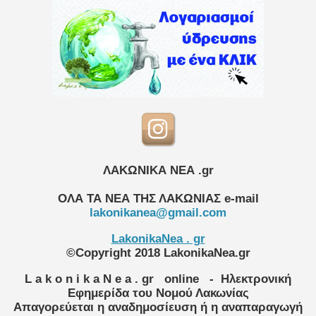
ΛΑΚΩΝΙΚΑ ΝΕΑ .gr
ΟΛΑ ΤΑ ΝΕΑ ΤΗΣ ΛΑΚΩΝΙΑΣ
e-mail
lakonikanea@gmail.com
LakonikaNea . gr
©Copyright 2018 LakonikaNea.gr
L a k o n i k a N e a . gr
online
- Ηλεκτρονική
Εφημερίδα του Νομού Λακωνίας
Απαγορεύεται η αναδημοσίευση ή η αναπαραγωγή