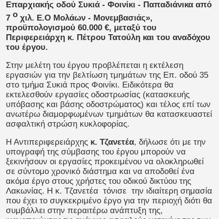
Επαρχιακής οδού Συκιά - Φοινίκι - Παπαδιάνικα από
ο
7
χιλ. Ε.Ο Μολάων - Μονεμβασιάς»,
προϋπολογισμού 60.000 €, μεταξύ του
Περιφερειάρχη κ. Πέτρου Τατούλη και του αναδόχου
του έργου.
Στην μελέτη του έργου προβλέπεται η εκτέλεση
εργασιών για την βελτίωση τμημάτων της Επ. οδού 35
στο τμήμα Συκιά προς Φοινίκι. Ειδικότερα θα
εκτελεσθούν εργασίες οδοστρωσίας (κατασκευής
υπόβασης και βάσης οδοστρώματος) και τέλος επί των
ανωτέρω διαμορφωμένων τμημάτων θα κατασκευαστεί
ασφαλτική στρώση κυκλοφορίας.
Η Αντιπεριφερειάρχης
κ. Τζανετέα
, δήλωσε ότι με την
υπογραφή της σύμβασης του έργου μπορούν να
ξεκινήσουν οι εργασίες προκειμένου να ολοκληρωθεί
σε σύντομο χρονικό διάστημα και να αποδοθεί ένα
ακόμα έργο στους χρήστες του οδικού δικτύου της
Λακωνίας. Η κ. Τζανετέα τόνισε την ιδιαίτερη σημασία
που έχει το συγκεκριμένο έργο για την περιοχή διότι θα
συμβάλλει στην περαιτέρω ανάπτυξη της,