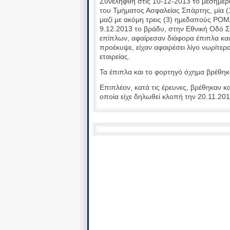
Συνελήφθη στις 10-12-2013 το μεσημέρ
του Τμήματος Ασφαλείας Σπάρτης, μία (
μαζί με ακόμη τρεις (3) ημεδαπούς ΡΟΜΑ
9.12.2013 το βράδυ, στην Εθνική Οδό Σ
επίπλων, αφαίρεσαν διάφορα έπιπλα κα
προέκυψε, είχαν αφαιρέσει λίγο νωρίτε
εταιρείας.
Τα έπιπλα και το φορτηγό όχημα βρέθη
Επιπλέον, κατά τις έρευνες, βρέθηκαν κ
οποία είχε δηλωθεί κλοπή την 20.11.20