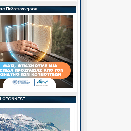
εια Πελοποννήσου
PELOPONNESE