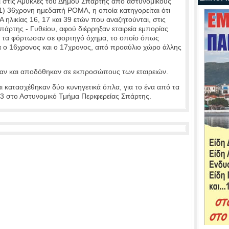
ι στις Αμύκλες του Δήμου Σπάρτης από αστυνομικούς
1) 36χρονη ημεδαπή ΡΟΜΑ, η οποία κατηγορείται ότι
 ηλικίας 16, 17 και 39 ετών που αναζητούνται, στις
πάρτης - Γυθείου, αφού διέρρηξαν εταιρεία εμπορίας
ι τα φόρτωσαν σε φορτηγό όχημα, το οποίο όπως
ρα ο 16χρονος και ο 17χρονος, από προαύλιο χώρο άλλης
καν και αποδόθηκαν σε εκπροσώπους των εταιρειών.
αι κατασχέθηκαν δύο κυνηγετικά όπλα, για το ένα από τα
13 στο Αστυνομικό Τμήμα Περιφερείας Σπάρτης.