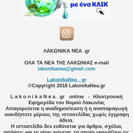
ΛΑΚΩΝΙΚΑ ΝΕΑ .gr
ΟΛΑ ΤΑ ΝΕΑ ΤΗΣ ΛΑΚΩΝΙΑΣ
e-mail
lakonikanea@gmail.com
LakonikaNea . gr
©Copyright 2018 LakonikaNea.gr
L a k o n i k a N e a . gr
online
- Ηλεκτρονική
Εφημερίδα του Νομού Λακωνίας
Απαγορεύεται η αναδημοσίευση ή η αναπαραγωγή
οιανδήποτε μέρους της ιστοσελίδας χωρίς έγγραφη
άδεια.
Η ιστοσελίδα δεν ευθύνεται για άρθρα, σχόλια,
απόψεις και εν γένει κείμενα, τα οποία εκφράζουν τις