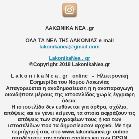
ΛΑΚΩΝΙΚΑ ΝΕΑ .gr
ΟΛΑ ΤΑ ΝΕΑ ΤΗΣ ΛΑΚΩΝΙΑΣ
e-mail
lakonikanea@gmail.com
LakonikaNea . gr
©Copyright 2018 LakonikaNea.gr
L a k o n i k a N e a . gr
online
- Ηλεκτρονική
Εφημερίδα του Νομού Λακωνίας
Απαγορεύεται η αναδημοσίευση ή η αναπαραγωγή
οιανδήποτε μέρους της ιστοσελίδας χωρίς έγγραφη
άδεια.
Η ιστοσελίδα δεν ευθύνεται για άρθρα, σχόλια,
απόψεις και εν γένει κείμενα, τα οποία εκφράζουν τις
απόψεις των συγγραφέων τους ή και των
ιστοσελίδων που τα δημοσίευσαν αρχικά. Με την
περιήγησή σας στο www.lakonikanea.gr online
αποδέχεστε την χρήση cookies και των ΟΡΩΝ