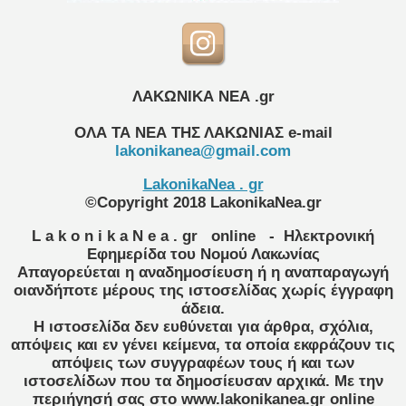
ΛΑΚΩΝΙΚΑ ΝΕΑ .gr
ΟΛΑ ΤΑ ΝΕΑ ΤΗΣ ΛΑΚΩΝΙΑΣ
e-mail
lakonikanea@gmail.com
LakonikaNea . gr
©Copyright 2018 LakonikaNea.gr
L a k o n i k a N e a . gr
online
- Ηλεκτρονική
Εφημερίδα του Νομού Λακωνίας
Απαγορεύεται η αναδημοσίευση ή η αναπαραγωγή
οιανδήποτε μέρους της ιστοσελίδας χωρίς έγγραφη
άδεια.
Η ιστοσελίδα δεν ευθύνεται για άρθρα, σχόλια,
απόψεις και εν γένει κείμενα, τα οποία εκφράζουν τις
απόψεις των συγγραφέων τους ή και των
ιστοσελίδων που τα δημοσίευσαν αρχικά. Με την
περιήγησή σας στο www.lakonikanea.gr online