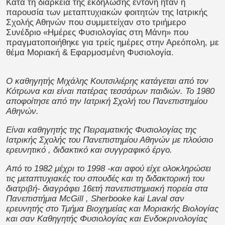
Κατά τη διάρκεια της εκδήλωσης έντονη ήταν η
παρουσία των μεταπτυχιακών φοιτητών της Ιατρικής
Σχολής Αθηνών που συμμετείχαν στο τριήμερο
Συνέδριο «Ημέρες Φυσιολογίας στη Μάνη» που
πραγματοποιήθηκε για τρείς ημέρες στην Αρεόπολη, με
θέμα Μοριακή & Εφαρμοσμένη Φυσιολογία.
Ο καθηγητής Μιχάλης Κουτσιλιέρης κατάγεται από τον
Κότρωνα και είναι πατέρας τεσσάρων παιδιών. Το 1980
αποφοίτησε από την Ιατρική Σχολή του Πανεπιστημίου
Αθηνών.
Είναι καθηγητής της Πειραματικής Φυσιολογίας της
Ιατρικής Σχολής του Πανεπιστημίου Αθηνών με πλούσιο
ερευνητικό , διδακτικό και συγγραφικό έργο.
Από το 1982 μέχρι το 1998 -και αφού είχε ολοκληρώσει
τις μεταπτυχιακές του σπουδές και τη διδακτορική του
διατριβή- διαγράφει 16ετή πανεπιστημιακή πορεία στα
Πανεπιστήμια
McGill
,
Sherbooke
kai
Laval
σαν
ερευνητής στο Τμήμα Βιοχημείας και Μοριακής Βιολογίας
και σαν Καθηγητής Φυσιολογίας και Ενδοκρινολογίας