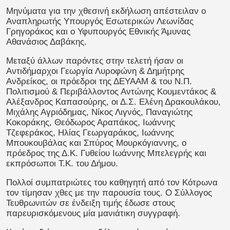
Μηνύματα για την χθεσινή εκδήλωση απέστειλαν ο
Αναπληρωτής Υπουργός Εσωτερικών Λεωνίδας
Γρηγοράκος και ο Υφυπουργός Εθνικής Άμυνας
Αθανάσιος Δαβάκης.
Μεταξύ άλλων παρόντες στην τελετή ήσαν οι
Αντιδήμαρχοι Γεωργία Λυροφώνη & Δημήτρης
Ανδρείκος, οι πρόεδροι της ΔΕΥΑΑΜ & του Ν.Π.
Πολιτισμού & Περιβάλλοντος Αντώνης Κουμεντάκος &
Αλέξανδρος Καπασούρης, οι Δ.Σ. Ελένη Δρακουλάκου,
Μιχάλης Αγριόδημας, Νίκος Λιγνός, Παναγιώτης
Κοκοράκης, Θεόδωρος Αραπάκος, Ιωάννης
Τζεφεράκος, Ηλίας Γεωργαράκος, Ιωάννης
Μπουκουβάλας και Σπύρος Μουρκόγιαννης, ο
πρόεδρος της Δ.Κ. Γυθείου Ιωάννης Μπελεγρής και
εκπρόσωποι Τ.Κ. του Δήμου.
Πολλοί συμπατριώτες του καθηγητή από τον Κότρωνα
τον τίμησαν χθες με την παρουσία τους. Ο Σύλλογος
Τευθρωνιτών σε ένδειξη τιμής έδωσε στους
παρευρισκόμενους μία μανιάτικη συγγραφή.