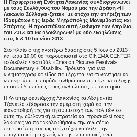
Η Περιφερειακή Ενότητα Λακωνίας συνδιοργανώνει
με τους Συλλόγους του Νομού μας την Δράση «Η
Λακωνία Σύλλογοι-ζεται», με στόχο την στήριξη των
Ιδρυμάτων της Ιεράς Μητρόπολης Μονεμβασίας και
Σπάρτης. Η προσπάθεια αυτή ξεκίνησε τον Απρίλιο
του 2013 και θα ολοκληρωθεί με δύο εκδηλώσεις
στις 5 & 10 Ιουνίου 2013.
Στο πλαίσιο της ανωτέρω δράσης στις 5 Ιουνίου 2013
και ώρα 19.00 θα παρουσιαστεί στο CINEMA CENTER
το Διεθνές Φεστιβάλ «Emotion Pictures Festival»
Documentary + Disability. Πρόκειται για ένα
κινηματογραφικό είδος που έρχεται να συναντήσει και
να εκφράσει μια ομάδα ανθρώπων που έχει κατεξοχήν
υποστεί διακρίσεις, τους ανθρώπους με αναπηρία.
Η Αντιπεριφερειάρχης Λακωνίας κα Αδαμαντία
Τζανετέα εξέφρασε την αμέριστη χαρά και την
ικανοποίησή της για τη συμμετοχή των πολιτών σε
αυτή την εθελοντική εκστρατεία και προσκαλεί τους
λάκωνες να παρακολουθήσουν την ανωτέρω
παρουσίαση που ως στόχο έχει να δείξει την
πραγματικότητα χωρίς να την ωραιοποιεί, ενώ