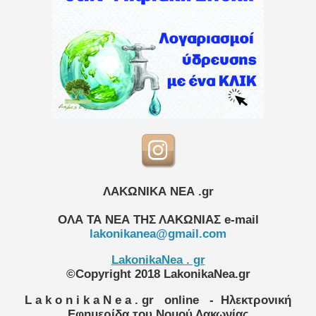
ΛΑΚΩΝΙΚΑ ΝΕΑ .gr
ΟΛΑ ΤΑ ΝΕΑ ΤΗΣ ΛΑΚΩΝΙΑΣ
e-mail
lakonikanea@gmail.com
LakonikaNea . gr
©Copyright 2018 LakonikaNea.gr
L a k o n i k a N e a . gr
online
- Ηλεκτρονική
Εφημερίδα του Νομού Λακωνίας