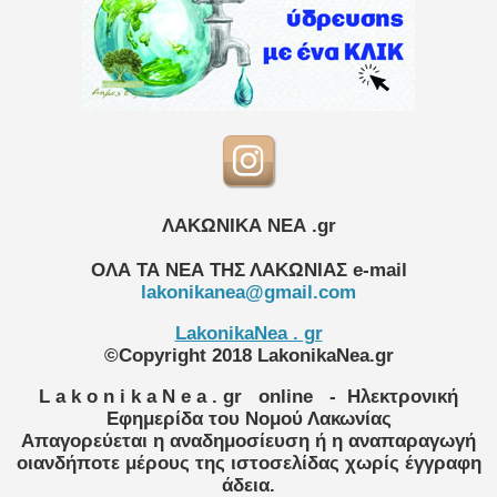
ΛΑΚΩΝΙΚΑ ΝΕΑ .gr
ΟΛΑ ΤΑ ΝΕΑ ΤΗΣ ΛΑΚΩΝΙΑΣ
e-mail
lakonikanea@gmail.com
LakonikaNea . gr
©Copyright 2018 LakonikaNea.gr
L a k o n i k a N e a . gr
online
- Ηλεκτρονική
Εφημερίδα του Νομού Λακωνίας
Απαγορεύεται η αναδημοσίευση ή η αναπαραγωγή
οιανδήποτε μέρους της ιστοσελίδας χωρίς έγγραφη
άδεια.