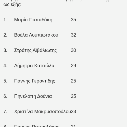
ως εξής:
1.
Μαρία Παπαδάκη
35
2.
Βούλα Λυμπιωτάκου
32
3.
Στράτης Αϊβάλιωτης
30
4.
Δήμητρα Κατσώλα
29
5.
Γιάννης Γεροντίδης
25
6.
Πηνελόπη Δούνια
25
7.
Χριστίνα Μακρυσοπούλου
23
8.
Γιάννης Παπουλάκος
21