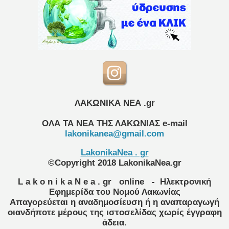
ΛΑΚΩΝΙΚΑ ΝΕΑ .gr
ΟΛΑ ΤΑ ΝΕΑ ΤΗΣ ΛΑΚΩΝΙΑΣ
e-mail
lakonikanea@gmail.com
LakonikaNea . gr
©Copyright 2018 LakonikaNea.gr
L a k o n i k a N e a . gr
online
- Ηλεκτρονική
Εφημερίδα του Νομού Λακωνίας
Απαγορεύεται η αναδημοσίευση ή η αναπαραγωγή
οιανδήποτε μέρους της ιστοσελίδας χωρίς έγγραφη
άδεια.