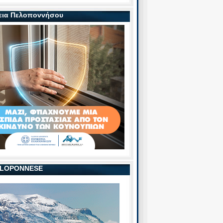
εια Πελοποννήσου
PELOPONNESE