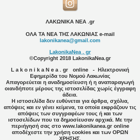
ΛΑΚΩΝΙΚΑ ΝΕΑ .gr
ΟΛΑ ΤΑ ΝΕΑ ΤΗΣ ΛΑΚΩΝΙΑΣ
e-mail
lakonikanea@gmail.com
LakonikaNea . gr
©Copyright 2018 LakonikaNea.gr
L a k o n i k a N e a . gr
online
- Ηλεκτρονική
Εφημερίδα του Νομού Λακωνίας
Απαγορεύεται η αναδημοσίευση ή η αναπαραγωγή
οιανδήποτε μέρους της ιστοσελίδας χωρίς έγγραφη
άδεια.
Η ιστοσελίδα δεν ευθύνεται για άρθρα, σχόλια,
απόψεις και εν γένει κείμενα, τα οποία εκφράζουν τις
απόψεις των συγγραφέων τους ή και των
ιστοσελίδων που τα δημοσίευσαν αρχικά. Με την
περιήγησή σας στο www.lakonikanea.gr online
αποδέχεστε την χρήση cookies και των ΟΡΩΝ
ΧΡΗΣΗΣ.