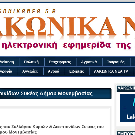
διοίκηση
Πολιτική
Επιχειρήσεις
Αγροτικά
Τουρισμός
γραφία
Αγγελίες
Αγορά
Ειδήσεις
ΛΑΚΩΝΙΚΑ ΝΕΑ TV
ΛΑΚΩΝΙΚ
οινίδων Συκέας Δήμου Μονεμβασίας
ς του Συλλόγου Κυριών & Δεσποινίδων Συκέας του
μου Μονεμβασίας
ΕΜΠΟΡΙ