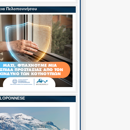
εια Πελοποννήσου
PELOPONNESE