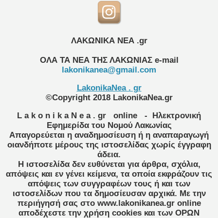
ΛΑΚΩΝΙΚΑ ΝΕΑ .gr
ΟΛΑ ΤΑ ΝΕΑ ΤΗΣ ΛΑΚΩΝΙΑΣ
e-mail
lakonikanea@gmail.com
LakonikaNea . gr
©Copyright 2018 LakonikaNea.gr
L a k o n i k a N e a . gr
online
- Ηλεκτρονική
Εφημερίδα του Νομού Λακωνίας
Απαγορεύεται η αναδημοσίευση ή η αναπαραγωγή
οιανδήποτε μέρους της ιστοσελίδας χωρίς έγγραφη
άδεια.
Η ιστοσελίδα δεν ευθύνεται για άρθρα, σχόλια,
απόψεις και εν γένει κείμενα, τα οποία εκφράζουν τις
απόψεις των συγγραφέων τους ή και των
ιστοσελίδων που τα δημοσίευσαν αρχικά. Με την
περιήγησή σας στο www.lakonikanea.gr online
αποδέχεστε την χρήση cookies και των ΟΡΩΝ