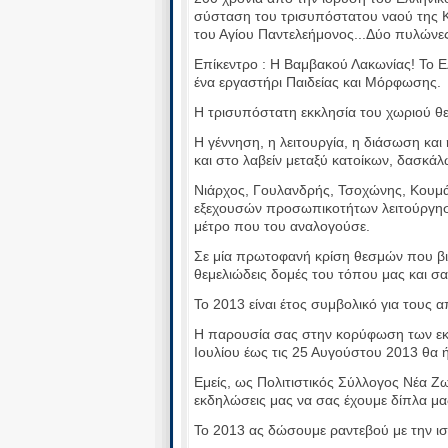
σύσταση του τρισυπόστατου ναού της Κ
του Αγίου Παντελεήμονος...Δύο πυλώνε
Επίκεντρο : Η Βαμβακού Λακωνίας! Το Ε
ένα εργαστήρι Παιδείας και Μόρφωσης.
Η τρισυπόστατη εκκλησία του χωριού θ
Η γέννηση, η λειτουργία, η διάσωση κα
και στο λαβείν μεταξύ κατοίκων, δασκάλ
Νιάρχος, Γουλανδρής, Τσοχώνης, Κουμά
εξεχουσών προσωπικοτήτων λειτούργησαν
μέτρο που του αναλογούσε.
Σε μία πρωτοφανή κρίση θεσμών που βιών
θεμελιώδεις δομές του τόπου μας και σα
Το 2013 είναι έτος συμβολικό για τους 
Η παρουσία σας στην κορύφωση των ε
Ιουλίου έως τις 25 Αυγούστου 2013 θα ήτ
Εμείς, ως Πολιτιστικός Σύλλογος Νέα Ζω
εκδηλώσεις μας να σας έχουμε δίπλα μα
Το 2013 ας δώσουμε ραντεβού με την ισ