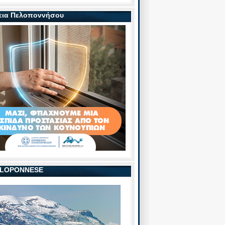
εια Πελοποννήσου
PELOPONNESE