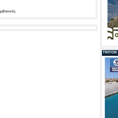
αμβακούς
TRITON