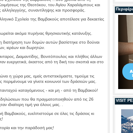
οιμήσεως της Θεοτόκου, του Αγίου Χαραλάμπους και
Περιφέρ
ς αλληλεγγύης, συναντίληψης και προσφοράς.
λληνικό Σχολείο της Βαμβακούς αποτέλεσε για δεκαετίες
εωρείται ακόμα πυρήνας θρησκευτικής κατάνυξης.
ι η διατήρηση των δομών αυτών βασίστηκε στο δούναι
ων, ιερέων και δωρητών.
νταρος, Διαμαντίδης, Βονιτόπουλος και πλήθος άλλων
 ευεργετικά, έκαστος από τη δική του σκοπιά και στο
ει η χώρα μας, εμείς αντιστεκόμαστε, τιμούμε τις
ς περιμένουμε να γίνετε κοινωνοί των δράσεών μας.
απανταχού καταγόμενους - και μη - από τη Βαμβακού!
κδηλώσεων που θα πραγματοποιηθούν από τις 26
VISIT 
αν ιδιαίτερη τιμή για όλους μας. .
ή Βαμβακούς, ευελπιστούμε σε όλες τις δράσεις κι
ς!
τορία και την παράδοσή μας!