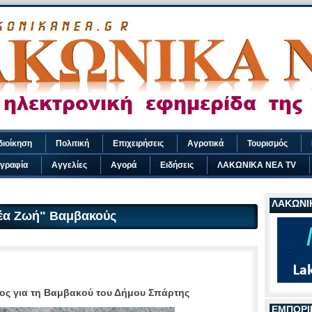
διοίκηση
Πολιτική
Επιχειρήσεις
Αγροτικά
Τουρισμός
γραφία
Αγγελίες
Αγορά
Ειδήσεις
ΛΑΚΩΝΙΚΑ ΝΕΑ TV
ΛΑΚΩΝΙΚ
Νέα Ζωή" Βαμβακούς
τος για τη Βαμβακού του Δήμου Σπάρτης
ΕΜΠΟΡΙ