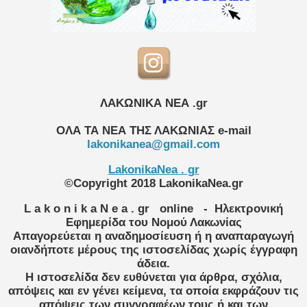
ΛΑΚΩΝΙΚΑ ΝΕΑ .gr
ΟΛΑ ΤΑ ΝΕΑ ΤΗΣ ΛΑΚΩΝΙΑΣ
e-mail
lakonikanea@gmail.com
LakonikaNea . gr
©Copyright 2018 LakonikaNea.gr
L a k o n i k a N e a . gr
online
- Ηλεκτρονική
Εφημερίδα του Νομού Λακωνίας
Απαγορεύεται η αναδημοσίευση ή η αναπαραγωγή
οιανδήποτε μέρους της ιστοσελίδας χωρίς έγγραφη
άδεια.
Η ιστοσελίδα δεν ευθύνεται για άρθρα, σχόλια,
απόψεις και εν γένει κείμενα, τα οποία εκφράζουν τις
απόψεις των συγγραφέων τους ή και των