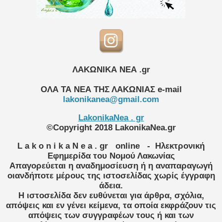
ΛΑΚΩΝΙΚΑ ΝΕΑ .gr
ΟΛΑ ΤΑ ΝΕΑ ΤΗΣ ΛΑΚΩΝΙΑΣ
e-mail
lakonikanea@gmail.com
LakonikaNea . gr
©Copyright 2018 LakonikaNea.gr
L a k o n i k a N e a . gr
online
- Ηλεκτρονική
Εφημερίδα του Νομού Λακωνίας
Απαγορεύεται η αναδημοσίευση ή η αναπαραγωγή
οιανδήποτε μέρους της ιστοσελίδας χωρίς έγγραφη
άδεια.
Η ιστοσελίδα δεν ευθύνεται για άρθρα, σχόλια,
απόψεις και εν γένει κείμενα, τα οποία εκφράζουν τις
απόψεις των συγγραφέων τους ή και των