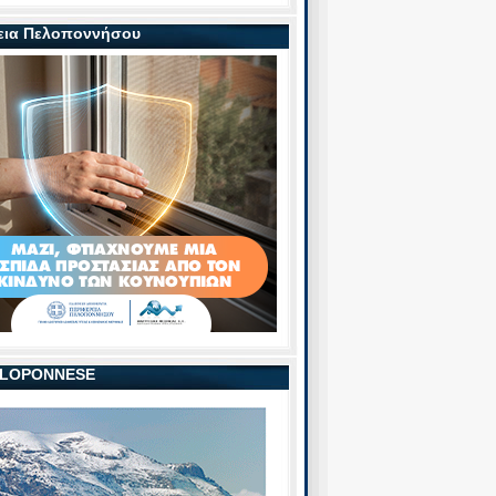
εια Πελοποννήσου
PELOPONNESE