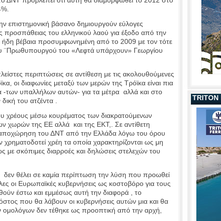
4%.
στην επιστημονική βάσανο δημιουργούν εύλογες
ιας προσπάθειας του ελληνικού λαού για έξοδο από την
0 ήδη βέβαια προσυμφωνημένη από το 2009 με τον τότε
του ¨Πρωθυπουργού του «Λεφτά υπάρχουν» Γεωργίου
πλείστες περιπτώσεις σε αντίθεση με τις ακολουθούμενες
κα, οι διαφωνίες μεταξύ των μερών της Τρόϊκα είναι πια
 -των υπαλλήλων αυτών- για τα μέτρα αλλά και στο
TRITON
 δική του ατζέντα .
του χρέους μέσω κουρέματος των διακρατούμενων
ων χωρών της ΕΕ αλλά και της ΕΚΤ,. Σε αντίθετη
α αποχώρηση του ΔΝΤ από την Ελλάδα λόγω του όρου
ν χρηματοδοτεί χρέη τα οποία χαρακτηρίζονται ως μη
ς με σκόπιμες διαρροές και δηλώσεις στελεχών του
Τ δεν θέλει σε καμία περίπτωση την λύση που προωθεί
λες οι Ευρωπαϊκές κυβερνήσεις ως κοστοβόρο για τους
θούν έστω και εμμέσως αυτή την διαφορά , το
 κόστος που θα λάβουν οι κυβερνήσεις αυτών μια και θα
ων ομολόγων δεν τέθηκε ως προοπτική από την αρχή,
.