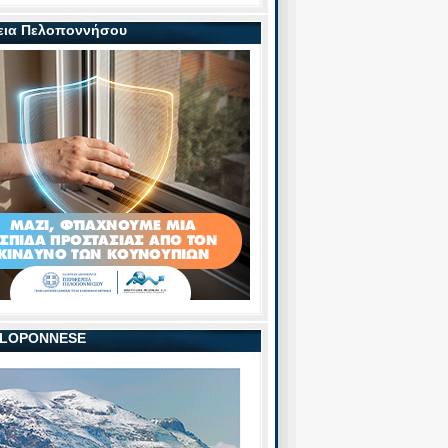
εια Πελοποννήσου
PELOPONNESE