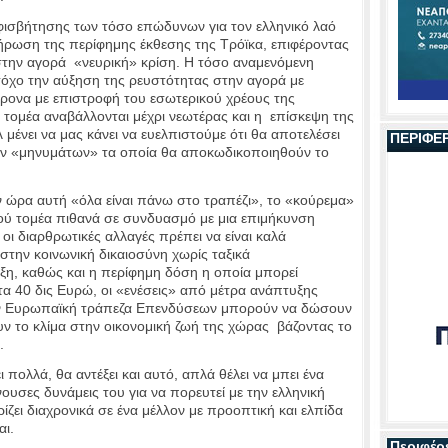
ισβήτησης των τόσο επώδυνων για τον ελληνικό λαό
ήρωση της περίφημης έκθεσης της Τρόϊκα, επιφέροντας
 στην αγορά «νευρική» κρίση. Η τόσο αναμενόμενη
όχο την αύξηση της ρευστότητας στην αγορά με
ρονα με επιστροφή του εσωτερικού χρέους της
 τομέα αναβάλλονται μέχρι νεωτέρας και η επίσκεψη της
μένει να μας κάνει να ευελπιστούμε ότι θα αποτελέσει
ΠΕΡΙΦΕ
ν «μηνυμάτων» τα οποία θα αποκωδικοποιηθούν το
 ώρα αυτή «όλα είναι πάνω στο τραπέζι», το «κούρεμα»
ύ τομέα πιθανά σε συνδυασμό με μια επιμήκυνση
ι διαρθρωτικές αλλαγές πρέπει να είναι καλά
 στην κοινωνική δικαιοσύνη χωρίς ταξικά
λιξη, καθώς και η περίφημη δόση η οποία μπορεί
τα 40 δις Ευρώ, οι «ενέσεις» από μέτρα ανάπτυξης
ην Ευρωπαϊκή τράπεζα Επενδύσεων μπορούν να δώσουν
υν το κλίμα στην οικονομική ζωή της χώρας βάζοντας το
.
ι πολλά, θα αντέξει και αυτό, απλά θέλει να μπει ένα
νουσες δυνάμεις του για να πορευτεί με την ελληνική
ζει διαχρονικά σε ένα μέλλον με προοπτική και ελπίδα
ύται.
Περιφέρ