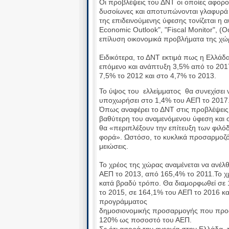
Οι προβλέψεις του ΔΝΤ οι οποίες αφορού
δυσοίωνες και αποτυπώνονται γλαφυρά σ
της επιδεινούμενης ύφεσης τονίζεται η 
Economic Οutlook", "Fiscal Monitor", (
επίλυση οικονομικά προβλήματα της χώ
Ειδικότερα, το ΔΝΤ εκτιμά πως η Ελλάδ
επόμενο και ανάπτυξη 3,5% από το 2017
7,5% το 2012 και στο 4,7% το 2013.
Το ύψος του ελλείμματος θα συνεχίσει 
υποχωρήσει στο 1,4% του ΑΕΠ το 2017
Όπως αναφέρει το ΔΝΤ στις προβλέψεις 
βαθύτερη του αναμενόμενου ύφεση και 
θα «περιπλέξουν την επίτευξη των φιλό
φορά». Ωστόσο, το κυκλικά προσαρμοζόμ
μειώσεις.
Το χρέος της χώρας αναμένεται να ανέλ
ΑΕΠ το 2013, από 165,4% το 2011.Το χρ
κατά βραδύ τρόπο. Θα διαμορφωθεί σε 
το 2015, σε 164,1% του ΑΕΠ το 2016 κα
προγράμματος
δημοσιονομικής προσαρμογής που προωθ
120% ως ποσοστό του ΑΕΠ.
Σε ότι αφορά την ανεργία στην Ελλάδα,