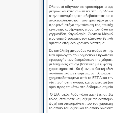
Όλα αυτά οδηγούν σε προσκόμματα αμφ
μέτρων και κατά συνέπεια στη μη ολοκλ
στην οικονομία κρίση αβεβαιότητας και
ανακεφαλαιοποίηση των τραπεζών με στ
προφανή στόχο την τόνωση της, ταυτόχ
κεντρικής κυβέρνησης προς τον ιδιωτικό
γερμανίδας Καγκελαρίου Άνγκελα Μέρκελ 
προπομπό τουλάχιστον κάποιων θετικώ
αμέσως επόμενο χρονικό διάστημα.
Ως κατάληξη μπορούμε να πούμε ότι την
των ομολόγων του Δημόσιου Ευρωπαϊκο
εφαρμογής των δεσμεύσεων της χώρας, ο
μελετημένες και όχι βιαστικές με έμφαση
χαρακτηριστικά, θα ήταν μια θετική εξέ
συνδυαστικά με επόμενες να πλησιάσει 
χρηματοδοτούμενα από το ΕΣΠΑ και τ
νέα πνοή στην αγορά, και να μετατρέψο
όριο προς τα κάτω στο δεδομένο σημείο
Ο Ελληνικός λαός –όλοι μας- έχει αντέξε
τέλος, έτσι ώστε να μαζέψει τις εναπομέ
ψυχή και υπερηφάνεια που τον χαρακτηρί
το οποίο του αξίζει και το οποίο δικαιο