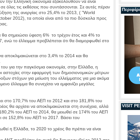
ν την Ελληνική οικονομία εξακολουθούν να είναι
ε όλες τις εκθέσεις που συντάσσονται. Σε αυτές πέραν
Περιφέρ
αύξηση της ανεργίας στο 25,4% το 2013, ( "World
October 2012), τα οποία είναι από τα πιο δύσκολα προς
ρας.
α θα σημειώσει ύφεση 6% το τρέχον έτος και 4% το
, ενώ το έλλειμμα προβλέπεται ότι θα διαμορφωθεί στο
να αποκλιμακώνεται στο 3,4% το 2014 και θα
.
του για την παγκόσμια οικονομία, στην Ελλάδα, η
οι αστοχίες στην εφαρμογή των δημοσιονομικών μέτρων
δοξων στόχων για μείωση του ελλείμματος για μια ακόμα
ενο έλλειμμα θα συνεχίσει να εμφανίζει μεγάλες
θει στο 170,7% του ΑΕΠ το 2012 και στο 181,8% του
VISIT 
έος θα αρχίσει να αποκλιμακώνεται στη συνέχεια, αλλά
180,2% του ΑΕΠ το 2014, θα μειωθεί σε 174% του ΑΕΠ
ι σε 152,8% του ΑΕΠ το 2017. Βάσει του
εί η Ελλάδα, το 2020 το χρέος θα πρέπει να είναι
 το ΔΝΤ προβλέπει ότι αυτή θα διαμορφωθεί το 2012 στο