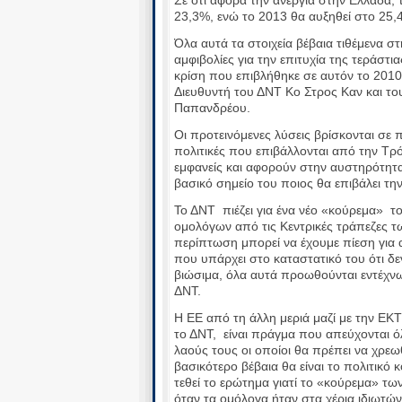
23,3%, ενώ το 2013 θα αυξηθεί στο 25,
Όλα αυτά τα στοιχεία βέβαια τιθέμενα 
αμφιβολίες για την επιτυχία της τεράστ
κρίση που επιβλήθηκε σε αυτόν το 201
Διευθυντή του ΔΝΤ Κο Στρος Καν και 
Παπανδρέου.
Οι προτεινόμενες λύσεις βρίσκονται σε 
πολιτικές που επιβάλλονται από την Τρόϊ
εμφανείς και αφορούν στην αυστηρότητα
βασικό σημείο του ποιος θα επιβάλει την
Το ΔΝΤ πιέζει για ένα νέο «κούρεμα» 
ομολόγων από τις Κεντρικές τράπεζες τ
περίπτωση μπορεί να έχουμε πίεση γι
που υπάρχει στο καταστατικό του ότι δε
βιώσιμα, όλα αυτά προωθούνται εντέχνω
ΔΝΤ.
Η ΕΕ από τη άλλη μεριά μαζί με την ΕΚ
το ΔΝΤ, είναι πράγμα που απεύχονται ό
λαούς τους οι οποίοι θα πρέπει να χρεω
βασικότερο βέβαια θα είναι το πολιτικό
τεθεί το ερώτημα γιατί το «κούρεμα» τ
όταν τα ομόλογα ήταν στα χέρια ιδιωτών