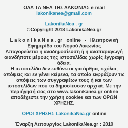
ΟΛΑ ΤΑ ΝΕΑ ΤΗΣ ΛΑΚΩΝΙΑΣ
e-mail
lakonikanea@gmail.com
LakonikaNea . gr
©Copyright 2018 LakonikaNea.gr
L a k o n i k a N e a . gr
online
- Ηλεκτρονική
Εφημερίδα του Νομού Λακωνίας
Απαγορεύεται η αναδημοσίευση ή η αναπαραγωγή
οιανδήποτε μέρους της ιστοσελίδας χωρίς έγγραφη
άδεια.
Η ιστοσελίδα δεν ευθύνεται για άρθρα, σχόλια,
απόψεις και εν γένει κείμενα, τα οποία εκφράζουν τις
απόψεις των συγγραφέων τους ή και των
ιστοσελίδων που τα δημοσίευσαν αρχικά. Με την
περιήγησή σας στο www.lakonikanea.gr online
αποδέχεστε την χρήση cookies και των ΟΡΩΝ
ΧΡΗΣΗΣ.
OPOI XΡΗΣΗΣ LakonikaNea.gr
online
Έναρξη Λειτουργίας
LakonikaNea.gr
:
2010