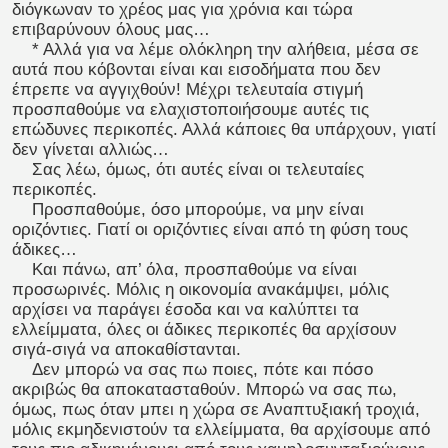
διόγκωναν το χρέος μας για χρόνια και τώρα
επιβαρύνουν όλους μας…
* Αλλά για να λέμε ολόκληρη την αλήθεια, μέσα σε
αυτά που κόβονται είναι και εισοδήματα που δεν
έπρεπε να αγγιχθούν! Μέχρι τελευταία στιγμή
προσπαθούμε να ελαχιστοποιήσουμε αυτές τις
επώδυνες περικοπές. Αλλά κάποιες θα υπάρχουν, γιατί
δεν γίνεται αλλιώς…
Σας λέω, όμως, ότι αυτές είναι οι τελευταίες
περικοπές.
Προσπαθούμε, όσο μπορούμε, να μην είναι
οριζόντιες. Γιατί οι οριζόντιες είναι από τη φύση τους
άδικες…
Και πάνω, απ’ όλα, προσπαθούμε να είναι
προσωρινές. Μόλις η οικονομία ανακάμψει, μόλις
αρχίσει να παράγει έσοδα και να καλύπτει τα
ελλείμματα, όλες οι άδικες περικοπές θα αρχίσουν
σιγά-σιγά να αποκαθίστανται.
Δεν μπορώ να σας πω ποιες, πότε και πόσο
ακριβώς θα αποκατασταθούν. Μπορώ να σας πω,
όμως, πως όταν μπει η χώρα σε Αναπτυξιακή τροχιά,
μόλις εκμηδενιστούν τα ελλείμματα, θα αρχίσουμε από