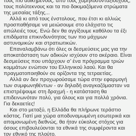
τους πιο αδικημένους: από τους χαμηλοσυνταξιούχους,
τους πολύτεκνους και τα πιο δοκιμαζόμενα στρώματα
της μεσαίας τάξης...
Αλλά κι από τους ένστολους, που έτσι κι αλλιώς
προσπαθήσαμε να μειώσουμε στο ελάχιστο τις
απώλειές τους. Ενώ δεν θα αγγίξουμε καθόλου τα έξι
επιδόματα επικινδυνότητας των πιο μάχιμων
αστυνομικών και στρατιωτικών.
Επαναλαμβάνω ότι όλες οι δεσμεύσεις μας για την
αποκατάσταση των αδικιών ισχύουν στο ακέραιο. Είναι
δεσμεύσεις που υπάρχουν σ’ ένα πρόγραμμα τριών
κομμάτων ενώπιον του Ελληνικού λαού. Και θα
πραγματοποιηθούν σε ορίζοντα της τετραετίας.
Αλλά αν δεν προχωρούσαμε τώρα στην εφαρμογή
των συμφωνηθέντων - αν δηλαδή αναγκαζόμασταν να
επιστρέψουμε στη δραχμή - η κατάσταση θα
επιδεινωνόταν πολύ, για όλους και για πολλά χρόνια.
Για δεκαετίες!
Και στο μεταξύ, η Ελλάδα θα πλήρωνε τεράστιο
κόστος. Γιατί μια χώρα αποδυναμωμένη εσωτερικά και
απομονωμένη διεθνώς, θα ήταν εύκολος στόχος για
όσους επιβουλεύονται τα εθνικά της συμφέροντα και
τον εθνικό της πλούτο.