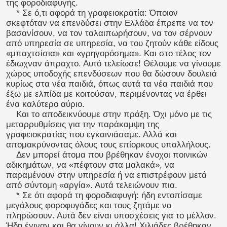
της φοροδιαφυγής.
* Σε ό,τι αφορά τη γραφειοκρατία: Όποιον
σκεφτόταν να επενδύσει στην Ελλάδα έπρεπε να τον
βασανίσουν, να τον ταλαιπωρήσουν, να τον σέρνουν
από υπηρεσία σε υπηρεσία, να του ζητούν κάθε είδους
«μπαχτσίσια» και «γρηγορόσημα». Και στο τέλος τον
έδιωχναν άπραχτο. Αυτό τελείωσε! Θέλουμε να γίνουμε
χώρος υποδοχής επενδύσεων που θα δώσουν δουλειά
κυρίως στα νέα παιδιά, όπως αυτά τα νέα παιδιά που
έξω με ελπίδα με κοιτούσαν, περιμένοντας να έρθει
ένα καλύτερο αύριο.
Και το αποδεικνύουμε στην πράξη. Όχι μόνο με τις
μεταρρυθμίσεις για την παράκαμψη της
γραφειοκρατίας που εγκαινιάσαμε. Αλλά και
απομακρύνοντας όλους τους επίορκους υπαλλήλους.
Δεν μπορεί άτομα που βρέθηκαν ένοχοι ποινικών
αδικημάτων, να «πέφτουν στα μαλακά», να
παραμένουν στην υπηρεσία ή να επιστρέφουν μετά
από σύντομη «αργία». Αυτά τελειώνουν πια.
* Σε ότι αφορά τη φοροδιαφυγή: ήδη εντοπίσαμε
μεγάλους φοροφυγάδες και τους ζητάμε να
πληρώσουν. Αυτά δεν είναι υποσχέσεις για το μέλλον.
Ήδη έγιναν και θα γίνουν κι άλλα! Χιλιάδες βρέθηκαν