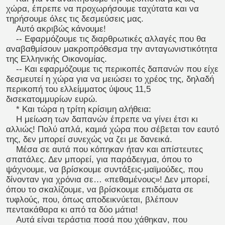
χώρα, έπρεπε να προχωρήσουμε ταχύτατα και να
τηρήσουμε όλες τις δεσμεύσεις μας.
Αυτό ακριβώς κάνουμε!
-- Εφαρμόζουμε τις διαρθρωτικές αλλαγές που θα
αναβαθμίσουν μακροπρόθεσμα την ανταγωνιστικότητα
της Ελληνικής Οικονομίας.
-- Και εφαρμόζουμε τις περικοπές δαπανών που είχε
δεσμευτεί η χώρα για να μειώσει το χρέος της, δηλαδή
περικοπή του ελλείμματος ύψους 11,5
δισεκατομμυρίων ευρώ.
* Και τώρα η τρίτη κρίσιμη αλήθεια:
Η μείωση των δαπανών έπρεπε να γίνει έτσι κι
αλλιώς! Πολύ απλά, καμιά χώρα που σέβεται τον εαυτό
της, δεν μπορεί συνεχώς να ζει με δανεικά.
Μέσα σε αυτά που κόπηκαν ήταν και απίστευτες
σπατάλες. Δεν μπορεί, για παράδειγμα, όπου το
ψάχνουμε, να βρίσκουμε συντάξεις-μαϊμούδες, που
δίνονταν για χρόνια σε… «πεθαμένους»! Δεν μπορεί,
όπου το σκαλίζουμε, να βρίσκουμε επιδόματα σε
τυφλούς, που, όπως αποδεικνύεται, βλέπουν
πεντακάθαρα κι από τα δύο μάτια!
Αυτά είναι τεράστια ποσά που χάθηκαν, που