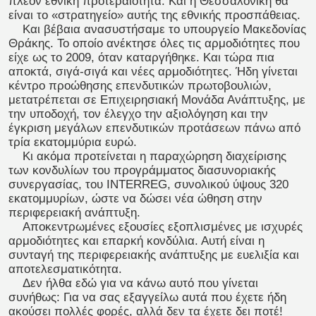
πλέον εθνική προτεραιότητα. Και η Θεσσαλονίκη θα
είναι το «στρατηγείο» αυτής της εθνικής προσπάθειας.
Και βέβαια ανασυστήσαμε το υπουργείο Μακεδονίας
Θράκης. Το οποίο ανέκτησε όλες τις αρμοδιότητες που
είχε ως το 2009, όταν καταργήθηκε. Και τώρα πια
αποκτά, σιγά-σιγά και νέες αρμοδιότητες. Ήδη γίνεται
κέντρο προώθησης επενδυτικών πρωτοβουλιών,
μετατρέπεται σε Επιχειρησιακή Μονάδα Ανάπτυξης, με
την υποδοχή, τον έλεγχο την αξιολόγηση και την
έγκριση μεγάλων επενδυτικών προτάσεων πάνω από
τρία εκατομμύρια ευρώ.
Κι ακόμα προτείνεται η παραχώρηση διαχείρισης
των κονδυλίων του προγράμματος διασυνοριακής
συνεργασίας, του ΙΝΤΕRREG, συνολικού ύψους 320
εκατομμυρίων, ώστε να δώσει νέα ώθηση στην
περιφερειακή ανάπτυξη.
Αποκεντρωμένες εξουσίες εξοπλισμένες με ισχυρές
αρμοδιότητες και επαρκή κονδύλια. Αυτή είναι η
συνταγή της περιφερειακής ανάπτυξης με ευελιξία και
αποτελεσματικότητα.
Δεν ήλθα εδώ για να κάνω αυτό που γίνεται
συνήθως: Για να σας εξαγγείλω αυτά που έχετε ήδη
ακούσει πολλές φορές, αλλά δεν τα έχετε δει ποτέ!