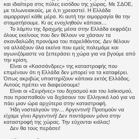
και ιδιαίτερα στις πύλες εισόδου της χώρας. Με ΣΔΟΕ,
με τελωνειακούς, με ό,τι χρειαστεί. Η Ελλάδα
αιμορραγεί κάθε μέρα. Κι αυτή την αιμορραγία θα την
σταματήσουμε. Κι ας ενοχληθούν κάποιοι…
Το λόμπυ της δραχμής μέσα στην Ελλάδα εκφράζει
όλους εκείνους που δεν θέλουν να χάσουν τα
σκανδαλώδη προνόμια του παρελθόντος. Δεν θέλουν
να αλλάξουν όλα εκείνα που εμείς πολεμάμε και
αγωνιζόμαστε να ξεπεράσει η χώρα για να βγούμε από
την κρίση.
Είναι οι «Κασσάνδρες» της καταστροφής που
επιμένουν ότι η Ελλάδα δεν μπορεί να τα καταφέρει.
Όπως ακριβώς υποστηρίζουν κάποιοι εκτός Ελλάδος.
Αυτούς πρέπει να διαψεύσουμε!
Είναι οι «Σειρήνες» του διχασμού και του λαϊκισμού,
που προσπαθούν να διχάσουν τον Ελληνικό λαό για να
πάει μιαν ώρα αρχύτερα στην καταστροφή.
Ήδη νοσταλγούν την… Αργεντινή! Προτιμούν να
είχαμε γίνει Αργεντινή! Δεν ποντάρουν μόνο στην
καταστροφή της χώρας. Την εύχονται κιόλας!
Δεν θα τους περάσει!