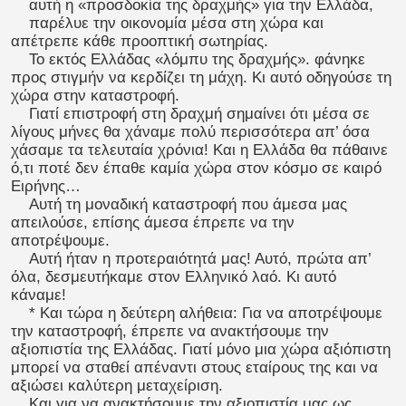
αυτή η «προσδοκία της δραχμής» για την Ελλάδα,
παρέλυε την οικονομία μέσα στη χώρα και
απέτρεπε κάθε προοπτική σωτηρίας.
Το εκτός Ελλάδας «λόμπυ της δραχμής». φάνηκε
προς στιγμήν να κερδίζει τη μάχη. Κι αυτό οδηγούσε τη
χώρα στην καταστροφή.
Γιατί επιστροφή στη δραχμή σημαίνει ότι μέσα σε
λίγους μήνες θα χάναμε πολύ περισσότερα απ’ όσα
χάσαμε τα τελευταία χρόνια! Και η Ελλάδα θα πάθαινε
ό,τι ποτέ δεν έπαθε καμία χώρα στον κόσμο σε καιρό
Ειρήνης…
Αυτή τη μοναδική καταστροφή που άμεσα μας
απειλούσε, επίσης άμεσα έπρεπε να την
αποτρέψουμε.
Αυτή ήταν η προτεραιότητά μας! Αυτό, πρώτα απ’
όλα, δεσμευτήκαμε στον Ελληνικό λαό. Κι αυτό
κάναμε!
* Και τώρα η δεύτερη αλήθεια: Για να αποτρέψουμε
την καταστροφή, έπρεπε να ανακτήσουμε την
αξιοπιστία της Ελλάδας. Γιατί μόνο μια χώρα αξιόπιστη
μπορεί να σταθεί απέναντι στους εταίρους της και να
αξιώσει καλύτερη μεταχείριση.
Και για να ανακτήσουμε την αξιοπιστία μας ως