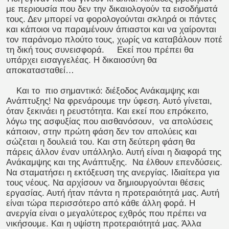
με περιουσία που δεν την δικαιολογούν τα εισοδήματά
τους. Δεν μπορεί να φορολογούνται σκληρά οι πάντες
και κάποιοι να παραμένουν άπιαστοι και να χαίρονται
τον παράνομο πλούτο τους, χωρίς να καταβάλουν ποτέ
τη δική τους συνεισφορά. Εκεί που πρέπει θα
υπάρχει εισαγγελέας. Η δικαιοσύνη θα
αποκατασταθεί…
Και το πιο σημαντικό: διέξοδος Ανάκαμψης και
Ανάπτυξης! Να φρενάρουμε την ύφεση. Αυτό γίνεται,
όταν ξεκινάει η ρευστότητα. Και εκεί που επρόκειτο,
λόγω της ασφυξίας που αισθανόσουν, να απολύσεις
κάποιον, στην πρώτη φάση δεν τον απολύεις και
σώζεται η δουλειά του. Και στη δεύτερη φάση θα
πάρεις άλλον έναν υπάλληλο. Αυτή είναι η διαφορά της
Ανάκαμψης και της Ανάπτυξης. Να έλθουν επενδύσεις.
Να σταματήσει η εκτόξευση της ανεργίας. Ιδιαίτερα για
τους νέους. Να αρχίσουν να δημιουργούνται θέσεις
εργασίας. Αυτή ήταν πάντα η προτεραιότητά μας. Αυτή
είναι τώρα περισσότερο από κάθε άλλη φορά. Η
ανεργία είναι ο μεγαλύτερος εχθρός που πρέπει να
νικήσουμε. Και η υψίστη προτεραιότητά μας. Άλλα