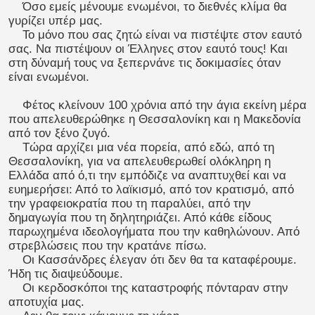
Όσο εμείς μένουμε ενωμένοι, το διεθνές κλίμα θα
γυρίζει υπέρ μας.
Το μόνο που σας ζητώ είναι να πιστέψτε στον εαυτό
σας. Να πιστέψουν οι Έλληνες στον εαυτό τους! Και
στη δύναμή τους να ξεπερνάνε τις δοκιμασίες όταν
είναι ενωμένοι.
Φέτος κλείνουν 100 χρόνια από την άγια εκείνη μέρα
που απελευθερώθηκε η Θεσσαλονίκη και η Μακεδονία
από τον ξένο ζυγό.
Τώρα αρχίζει μια νέα πορεία, από εδώ, από τη
Θεσσαλονίκη, για να απελευθερωθεί ολόκληρη η
Ελλάδα από ό,τι την εμπόδιζε να αναπτυχθεί και να
ευημερήσει: Από το λαϊκισμό, από τον κρατισμό, από
την γραφειοκρατία που τη παραλύει, από την
δημαγωγία που τη δηλητηριάζει. Από κάθε είδους
παρωχημένα ιδεολογήματα που την καθηλώνουν. Από
στρεβλώσεις που την κρατάνε πίσω.
Οι Κασσάνδρες έλεγαν ότι δεν θα τα καταφέρουμε.
Ήδη τις διαψεύδουμε.
Οι κερδοσκόποι της καταστροφής πόνταραν στην
αποτυχία μας.