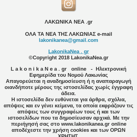
ΛΑΚΩΝΙΚΑ ΝΕΑ .gr
ΟΛΑ ΤΑ ΝΕΑ ΤΗΣ ΛΑΚΩΝΙΑΣ
e-mail
lakonikanea@gmail.com
LakonikaNea . gr
©Copyright 2018 LakonikaNea.gr
L a k o n i k a N e a . gr
online
- Ηλεκτρονική
Εφημερίδα του Νομού Λακωνίας
Απαγορεύεται η αναδημοσίευση ή η αναπαραγωγή
οιανδήποτε μέρους της ιστοσελίδας χωρίς έγγραφη
άδεια.
Η ιστοσελίδα δεν ευθύνεται για άρθρα, σχόλια,
απόψεις και εν γένει κείμενα, τα οποία εκφράζουν τις
απόψεις των συγγραφέων τους ή και των
ιστοσελίδων που τα δημοσίευσαν αρχικά. Με την
περιήγησή σας στο www.lakonikanea.gr online
αποδέχεστε την χρήση cookies και των ΟΡΩΝ
ΧΡΗΣΗΣ.