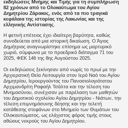
εκδηλώσεις Μνήμης και Τιμής για τη συμπλήρωση
82 χρόνων από το Ολοκαύτωμα του Αγίου
Δημητρίου Ζάρακος, ενός από τα πιο τραγικά
κεφάλαια της ιστορίας της Λακωνίας και της
ελληνικής Αντίστασης
.
Η φετινή επέτειος έχει ιδιαίτερη βαρύτητα, καθώς
συνοδεύεται από μια ιστορική δικαίωση. Ο Άγιος
Δημήτριος αναγνωρίστηκε επίσημα ως μαρτυρικό
χωριό, σύμφωνα με το προεδρικό διάταγμα 71 του
2025, ΦΕΚ 146 της 8ης Αυγούστου 2025.
Οι εκδηλώσεις ξεκίνησαν από νωρίς το πρωί με την
Αρχιερατική Θεία Λειτουργία στον Ιερό Ναό του Αγίου
Δημητρίου, Ιερουργούντος του Πανοσιολογιότατου
Αρχιμανδρίτη Ραφαήλ Τσάλτα και την τέλεση του
Μνημοσύνου, συνέχισαν με παρέλαση των μαθητών
του Δημοτικού σχολείου Αγίου Δημητρίου - Νιάτων, την
τέλεση επιμνημόσυνης δέησης και την τελετή
κατάθεσης στεφάνων στο Μνημείο των Θυμάτων του
Ολοκαυτώματος, ως ελάχιστος φόρος τιμής στους
αθώους νεκρούς του Αγίου Δημητρίου.