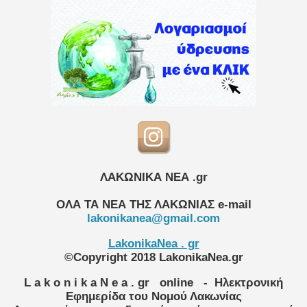
ΛΑΚΩΝΙΚΑ ΝΕΑ .gr
ΟΛΑ ΤΑ ΝΕΑ ΤΗΣ ΛΑΚΩΝΙΑΣ
e-mail
lakonikanea@gmail.com
LakonikaNea . gr
©Copyright 2018 LakonikaNea.gr
L a k o n i k a N e a . gr
online
- Ηλεκτρονική
Εφημερίδα του Νομού Λακωνίας