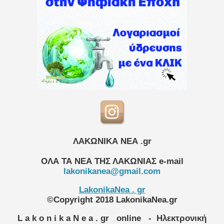
ΛΑΚΩΝΙΚΑ ΝΕΑ .gr
ΟΛΑ ΤΑ ΝΕΑ ΤΗΣ ΛΑΚΩΝΙΑΣ
e-mail
lakonikanea@gmail.com
LakonikaNea . gr
©Copyright 2018 LakonikaNea.gr
L a k o n i k a N e a . gr
online
- Ηλεκτρονική