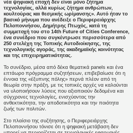
νέα ψηφιακή εποχή δεν είναι μόνο ζήτημα
τεχνολογίας, αλλά κυρίως ζήτημα ανθρώπων,
κουλτούρας και θεσμικής ωρίμανσης». Αυτό ήταν το
βασικό μήνυμα που ανέδειξε ο Περιφερειάρχης
Πελοποννήσου, Δημήτρης Πτωχός, κατά τη
συμμετοχή του στο 14th Future of Cities Conference,
ένα συνέδριο που συγκέντρωσε περισσότερα από
250 στελέχη της Τοπικής Αυτοδιοίκησης, της
τεχνολογικής αγοράς, της ακαδημαϊκής κοινότητας
και της επιχειρηματικότητας.
Το συνέδριο, μέσα από δέκα θεματικά panels και ένα
επτάωρο πρόγραμμα συζητήσεων, επιβεβαίωσε ότι η
έννοια της «έξυπνης πόλης» περνά πλέον από τη
θεωρία στην πράξη, με τις τοπικές αρχές να καλούνται
να υλοποιήσουν λύσεις που αξιοποιούν δεδομένα και
σύγχρονες τεχνολογίες, ενισχύοντας την
ανθεκτικότητα, την αποδοτικότητα και την ποιότητα
ζωής των πολιτών.
Στο πλαίσιο της συζήτησης, ο Περιφερειάρχης
Πελοποννήσου τόνισε ότι η ψηφιακή μετάβαση δεν
μπορεί να περιορίζεται σε τεχνολογικές εφαρμογές.