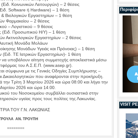
(Ειδ. Κοινωνικών Λειτουργών) – 2 θέσεις
Περιφέρ
ιδ. Software ή Hardware) – 1 θέση
 & Βιολογικών Εργαστηρίων – 1 θέση
ν Φαρμακείου – 2 θέσεις
ικού – Λογιστικού – 9 θέσεις
 (Ειδ. Προσωπικού Η/Υ) – 1 θέση
ών Ακτινολογικών Εργαστηρίων – 2 θέσεις
λευτική Μονάδα Μολάων
 Διοίκησης Μονάδων Υγειάς και Πρόνοιας) – 1 θέση
 (Ειδ. ΤΕ Ιατρικών Εργαστηρίων)- 1 θέση
ν να υποβάλουν αίτηση συμμετοχής αποκλειστικά μέσω
ατφόρμας του Α.Σ.Ε.Π. (www.asep.gr).
αι σύμφωνα με τις Γενικές Οδηγίες Συμπλήρωσης –
ι Δικαιολογητικών που αναφέρονται στην προκήρυξη.
 την Τρίτη 3 Μαρτίου 2026 και ώρα 08:00 και λήγει την
Μαρτίου 2026 και ώρα 14:00.
ικού του Νοσοκομείου συμβάλλει ουσιαστικά στην
ρεσιών υγείας προς τους πολίτες της Λακωνίας.
VISIT 
ΤΡΙΑ ΤΟΥ Γ.Ν. ΛΑΚΩΝΙΑΣ
ΤΡΟΥΛΑ ΑΝ. ΤΡΟΥΠΗ
========