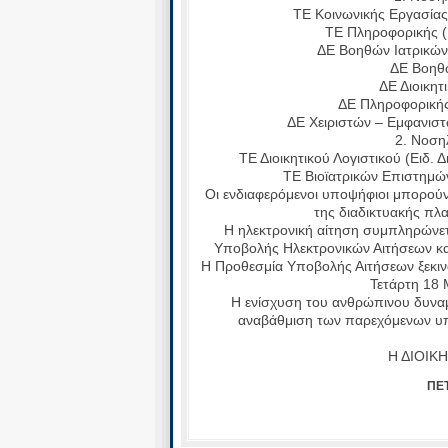
ΤΕ Κοινωνικής Εργασίας 
ΤΕ Πληροφορικής (Ε
ΔΕ Βοηθών Ιατρικών
ΔΕ Βοηθώ
ΔΕ Διοικητ
ΔΕ Πληροφορικής
ΔΕ Χειριστών – Εμφανιστ
2. Νοση
ΤΕ Διοικητικού Λογιστικού (Ειδ.
ΤΕ Βιοϊατρικών Επιστημών
Οι ενδιαφερόμενοι υποψήφιοι μπορού
της διαδικτυακής πλ
Η ηλεκτρονική αίτηση συμπληρώνετ
Υποβολής Ηλεκτρονικών Αιτήσεων κα
Η Προθεσμία Υποβολής Αιτήσεων ξεκινά
Τετάρτη 18 
Η ενίσχυση του ανθρώπινου δυναμ
αναβάθμιση των παρεχόμενων υπη
Η ΔΙΟΙΚΗ
ΠΕ