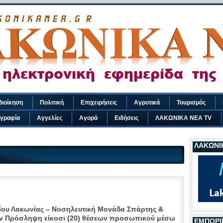
διοίκηση
Πολιτική
Επιχειρήσεις
Αγροτικά
Τουρισμός
γραφία
Αγγελίες
Αγορά
Ειδήσεις
ΛΑΚΩΝΙΚΑ ΝΕΑ TV
ΛΑΚΩΝΙΚ
ίου Λακωνίας – Νοσηλευτική Μονάδα Σπάρτης &
ν Πρόσληψη είκοσι (20) θέσεων προσωπικού μέσω
ΕΜΠΟΡΙ