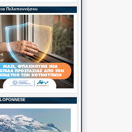
εια Πελοποννήσου
PELOPONNESE