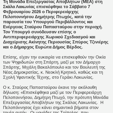
Τη Μονάδα Επεξεργασίας Αποβλήτων (ΜΕΑ) στη
Σκάλα Λακωνίας επισκέφθηκε το Σάββατο 7
Φεβρουαρίου 2026 ο Περιφερειάρχης
Πελοποννήσου Δημήτρης Πτωχός, κατά την
παρουσία του Υπουργού Περιβάλλοντος και
Ενέργειας Σταύρου Παπασταύρου στην περιοχή.
Τον Υπουργό συνόδευσαν επίσης ο
Αντιπεριφερειάρχης Χωρικού Σχεδιασμού και
Διαχείρισης Ακίνητης Περιουσίας Σπύρος Τζινιέρης
και ο Δήμαρχος Ευρώτα Δήμος Βέρδος.
Επίσης, είχαν την ευκαιρία να επισκεφθούν την Οικία
των Ψηφιδωτών στη Σπάρτη, μαζί με τον Δήμαρχο
Σπάρτης, Μιχάλη Βακαλόπουλο και τον Βουλευτή της
Νέας Δημοκρατίας, κ. Νεοκλή Κρητικό, καθώς και τη
Σχολή Υφαντικής Τέχνης, στο Γεράκι Λακωνίας.
Ο κ. Σταύρος Παπασταύρου έκανε την ακόλουθη
δήλωση: «Επισκέφθηκα μαζί με τον Περιφερειάρχη
Πελοποννήσου, Δημήτρη Πτωχό, την πρότυπη Μονάδα
Επεξεργασίας Αποβλήτων της Σκάλας Λακωνίας. Η
Πελοπόννησος έχει κάνει σημαντικά βήματα στον
τομέα αυτόν. Οι μονάδες της Τρίπολης, που