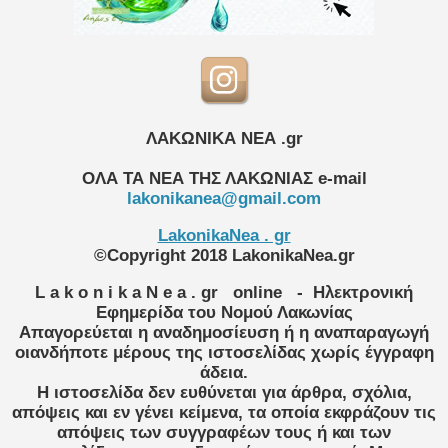
ΛΑΚΩΝΙΚΑ ΝΕΑ .gr
ΟΛΑ ΤΑ ΝΕΑ ΤΗΣ ΛΑΚΩΝΙΑΣ
e-mail
lakonikanea@gmail.com
LakonikaNea . gr
©Copyright 2018 LakonikaNea.gr
L a k o n i k a N e a . gr
online
- Ηλεκτρονική
Εφημερίδα του Νομού Λακωνίας
Απαγορεύεται η αναδημοσίευση ή η αναπαραγωγή
οιανδήποτε μέρους της ιστοσελίδας χωρίς έγγραφη
άδεια.
Η ιστοσελίδα δεν ευθύνεται για άρθρα, σχόλια,
απόψεις και εν γένει κείμενα, τα οποία εκφράζουν τις
απόψεις των συγγραφέων τους ή και των