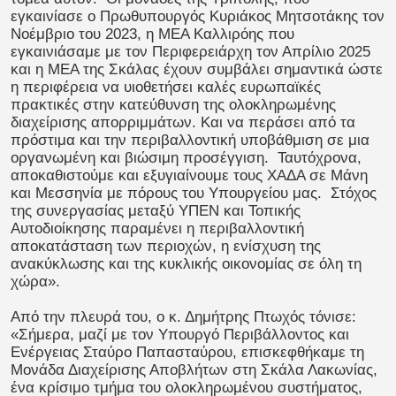
εγκαινίασε ο Πρωθυπουργός Κυριάκος Μητσοτάκης τον
Νοέμβριο του 2023, η ΜΕΑ Καλλιρόης που
εγκαινιάσαμε με τον Περιφερειάρχη τον Απρίλιο 2025
και η ΜΕΑ της Σκάλας έχουν συμβάλει σημαντικά ώστε
η περιφέρεια να υιοθετήσει καλές ευρωπαϊκές
πρακτικές στην κατεύθυνση της ολοκληρωμένης
διαχείρισης απορριμμάτων. Και να περάσει από τα
πρόστιμα και την περιβαλλοντική υποβάθμιση σε μια
οργανωμένη και βιώσιμη προσέγγιση. Ταυτόχρονα,
αποκαθιστούμε και εξυγιαίνουμε τους ΧΑΔΑ σε Μάνη
και Μεσσηνία με πόρους του Υπουργείου μας. Στόχος
της συνεργασίας μεταξύ ΥΠΕΝ και Τοπικής
Αυτοδιοίκησης παραμένει η περιβαλλοντική
αποκατάσταση των περιοχών, η ενίσχυση της
ανακύκλωσης και της κυκλικής οικονομίας σε όλη τη
χώρα».
Από την πλευρά του, ο κ. Δημήτρης Πτωχός τόνισε:
«Σήμερα, μαζί με τον Υπουργό Περιβάλλοντος και
Ενέργειας Σταύρο Παπασταύρου, επισκεφθήκαμε τη
Μονάδα Διαχείρισης Αποβλήτων στη Σκάλα Λακωνίας,
ένα κρίσιμο τμήμα του ολοκληρωμένου συστήματος,