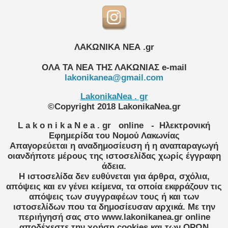
ΛΑΚΩΝΙΚΑ ΝΕΑ .gr
ΟΛΑ ΤΑ ΝΕΑ ΤΗΣ ΛΑΚΩΝΙΑΣ
e-mail
lakonikanea@gmail.com
LakonikaNea . gr
©Copyright 2018 LakonikaNea.gr
L a k o n i k a N e a . gr
online
- Ηλεκτρονική
Εφημερίδα του Νομού Λακωνίας
Απαγορεύεται η αναδημοσίευση ή η αναπαραγωγή
οιανδήποτε μέρους της ιστοσελίδας χωρίς έγγραφη
άδεια.
Η ιστοσελίδα δεν ευθύνεται για άρθρα, σχόλια,
απόψεις και εν γένει κείμενα, τα οποία εκφράζουν τις
απόψεις των συγγραφέων τους ή και των
ιστοσελίδων που τα δημοσίευσαν αρχικά. Με την
περιήγησή σας στο www.lakonikanea.gr online
αποδέχεστε την χρήση cookies και των ΟΡΩΝ