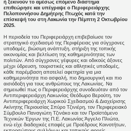
ή ξεκινούν το αμέσως επόμενο διάστημα
επιθεώρησε και υπέγραψε ο Περιφερειάρχης
Πελοποννήσου Δημήτρης Πτωχός κατά την
επίσκεψή του στη Λακωνία την Πέμπτη 2 Οκτωβρίου
2025.
Η περιοδεία του Περιφερειάρχη επιβεβαίωσε τον
στρατηγικό σχεδιασμό της Περιφέρειας για σύγχρονες
υποδομές, βιώσιμη ανάπτυξη, στήριξη της τοπικής
οικονομίας και βελτίωση της καθημερινότητας των
πολιτών. Από σύγχρονες γέφυρες και οδικούς άξονες
μέχρι ύδρευση, τουριστικές και αθλητικές υποδομές,
κάθε παρέμβαση αποτελεί αφετηρία για μια
καθημερινότητα πιο ασφαλή, πιο δημιουργική και πιο
αισιόδοξη για τους ανθρώπους της Λακωνίας. Να
σημειωθεί πως ο Περιφερειάρχης συνοδευόταν από τον
Αντιπεριφερειάρχη Λακωνίας Θεόδωρο Βερούτη, τον
Αντιπεριφερειάρχη Χωρικού Σχεδιασμού & Διαχείρισης
Ακίνητης Περιουσίας Σπύρο Τζινιέρη, τον Περιφερειακό
Σύμβουλο Παναγιώτη Τζινάκο και τον Προϊστάμενο
Τεχνικών Έργων της Π.Ε. Λακωνίας Άγγελο Πλιώτα,
ενώ είχε διαδοχικές επαφές με Προέδρους Κοινοτήτων,
εκπροσώπους συλλόγων και τοπικούς φορείς.