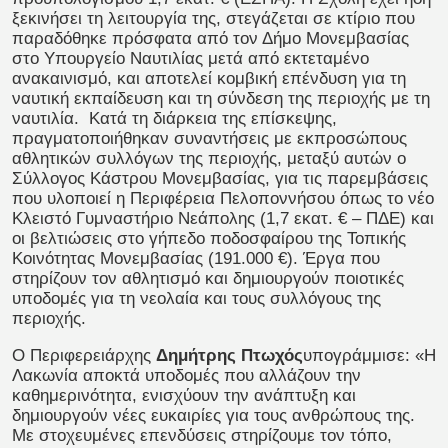
ξεκινήσει τη λειτουργία της, στεγάζεται σε κτίριο που
παραδόθηκε πρόσφατα από τον Δήμο Μονεμβασίας
στο Υπουργείο Ναυτιλίας μετά από εκτεταμένο
ανακαινισμό, και αποτελεί κομβική επένδυση για τη
ναυτική εκπαίδευση και τη σύνδεση της περιοχής με τη
ναυτιλία.
Κατά τη διάρκεια της επίσκεψης,
πραγματοποιήθηκαν συναντήσεις με εκπροσώπους
αθλητικών συλλόγων της περιοχής, μεταξύ αυτών ο
Σύλλογος Κάστρου Μονεμβασίας, για τις παρεμβάσεις
που υλοποιεί η Περιφέρεια Πελοποννήσου όπως το νέο
Κλειστό Γυμναστήριο Νεάπολης (1,7 εκατ. € – ΠΔΕ) και
οι βελτιώσεις στο γήπεδο ποδοσφαίρου της Τοπικής
Κοινότητας Μονεμβασίας (191.000 €). Έργα που
στηρίζουν τον αθλητισμό και δημιουργούν ποιοτικές
υποδομές για τη νεολαία και τους συλλόγους της
περιοχής.
Ο Περιφερειάρχης
Δημήτρης Πτωχός
υπογράμμισε: «Η
Λακωνία αποκτά υποδομές που αλλάζουν την
καθημερινότητα, ενισχύουν την ανάπτυξη και
δημιουργούν νέες ευκαιρίες για τους ανθρώπους της.
Με στοχευμένες επενδύσεις στηρίζουμε τον τόπο,