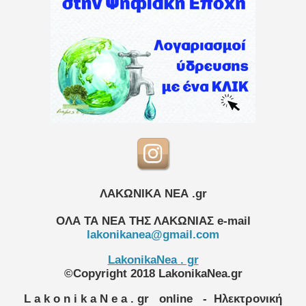
ΛΑΚΩΝΙΚΑ ΝΕΑ .gr
ΟΛΑ ΤΑ ΝΕΑ ΤΗΣ ΛΑΚΩΝΙΑΣ
e-mail
lakonikanea@gmail.com
LakonikaNea . gr
©Copyright 2018 LakonikaNea.gr
L a k o n i k a N e a . gr
online
- Ηλεκτρονική