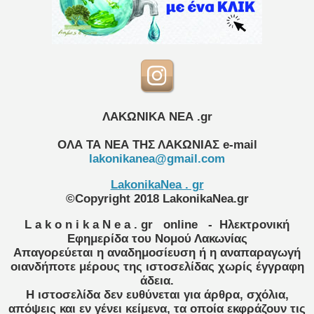
ΛΑΚΩΝΙΚΑ ΝΕΑ .gr
ΟΛΑ ΤΑ ΝΕΑ ΤΗΣ ΛΑΚΩΝΙΑΣ
e-mail
lakonikanea@gmail.com
LakonikaNea . gr
©Copyright 2018 LakonikaNea.gr
L a k o n i k a N e a . gr
online
- Ηλεκτρονική
Εφημερίδα του Νομού Λακωνίας
Απαγορεύεται η αναδημοσίευση ή η αναπαραγωγή
οιανδήποτε μέρους της ιστοσελίδας χωρίς έγγραφη
άδεια.
Η ιστοσελίδα δεν ευθύνεται για άρθρα, σχόλια,
απόψεις και εν γένει κείμενα, τα οποία εκφράζουν τις