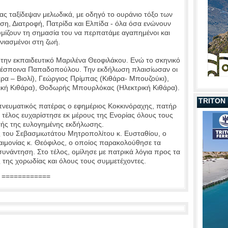
μας ταξίδεψαν μελωδικά, με οδηγό το ουράνιο τόξο των
ση, Διατροφή, Πατρίδα και Ελπίδα - όλα όσα ενώνουν
υμίζουν τη σημασία του να περπατάμε αγαπημένοι και
νιασμένοι στη ζωή.
ό την εκπαιδευτικό Μαριλένα Θεοφιλάκου. Ενώ το σκηνικό
 Δέσποινα Παπαδοπούλου. Την εκδήλωση πλαισίωσαν οι
ρα – Βιολί), Γεώργιος Πρίμπας (Κιθάρα- Μπουζούκι),
ική Κιθάρα), Θοδωρής Μπουρλόκας (Ηλεκτρική Κιθάρα).
TRITON
 πνευματικός πατέρας ο εφημέριος Κοκκινόραχης, πατήρ
τέλος ευχαρίστησε εκ μέρους της Ενορίας όλους τους
τής της ευλογημένης εκδήλωσης.
 του Σεβασμιωτάτου Μητροπολίτου κ. Ευσταθίου, ο
ιμονίας κ. Θεόφιλος, ο οποίος παρακολούθησε τα
 συνάντηση. Στο τέλος, ομίλησε με πατρικά λόγια προς τα
ες της χορωδίας και όλους τους συμμετέχοντες.
============