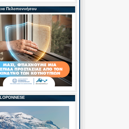
εια Πελοποννήσου
PELOPONNESE