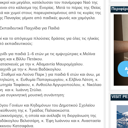
ικροί και μεγάλοι, κατέκλυσαν τον πανέμορφο Ναό της
ενοι στο κάλεσμα της Ενορίας. Μετά το πέρας της Θείας
Περιφέρ
ά και χυμοί στους παρευρισκομένους από τις κυρίες της
ης Παναγίας γέμισε από παιδικές φωνές και χαμόγελα.
Εκπαιδευτικά Παιχνίδια για Παιδιά
και το απόγευμα πλούσιες δράσεις για όλες τις ηλικίες
πό εκπαιδευτικούς:
ίδι για παιδιά 1–6 ετών με τις εμψυχώτριες κ.Μελίνα
ρη και κ.Βίλλυ Πετάκου.
τασκευές με την κ. Αδαμαντία Μαυρομίχαλου.
ιχνίδι με την κ. Άννα Βαδάκογλου.
ταθμοί και Λούνα Παρκ ) για παιδιά 6 ετών και άνω, με
ηλιώτη, κ. Ευθυμία Παπαγεωργίου, κ.Ελβίνα Λάτση, κ.
Σωτηρία Ταιφάκου, κ. Ανθούλα Αργυροπούλου, κ. Νικόλαο
η και κ. Ιωάννη Στύλιο.
 μια συγκινητική μουσική συνάντηση:
VISIT 
γου Γονέων και Κηδεμόνων του Δημοτικού Σχολείου
ιεύθυνση της κ. Τριάδας Παλαιοκώστα.
κκινόραχης, η οποία και ανέλαβε τη διοργάνωση της
Βαδάκογλου Βελισσάρη, κ. Έφη Ιωάννου και κ. Αναστασία
κκινου Κατσαφάνα.