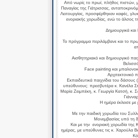
Από νωρίς το πρωί, πλήθος πιστών, μ
Παναγίας της Γιάτρισσας, ανταποκρινόμ
Λειτουργίας, προσφέρθηκαν καφές, γλυκ
ενοριακής χορωδίας, ενώ το άλσος τ
Δημιουργικά και 
Το πρόγραμμα περιλάμβανε και το πρωί 
α
Αισθητηριακό και δημιουργικό παιχν
Βελισσά
Face painting και μπαλονοκα
Αρχιτεκτονικό πα
Εκπαιδευτικά παιχνίδια του δάσους ( Σ
υπεύθυνους: πρεσβυτέρα κ. Κανέλα Σπ
Μαρία Ζειμπέκη, κ. Γεωργία Κατσή, κ. 
Γιάνναρ
Η ημέρα έκλεισε με
Με την παιδική χορωδία του Συλλό
Μονεμβασίας υπό τη δ
Και με την ενοριακή χορωδία της Κο
ημέρας, με υπεύθυνες τις κ. Χαρούλα 
Κό