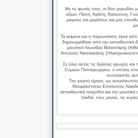
Με τις φωνές τους, οι δύο χορωδίες 
αξιών: Πίστη, Αγάπη, Καλοσύνη, Γνώ
μικρούς και μεγάλους και μας υπενθ
μο
Τα κείμενα και η παρουσίαση, έγινε απ
δημιουργήθηκε από την εκπαιδευτικό
μουσικοί Λεωνίδας Βελισσάρης (Κιθά
Αντώνιος Νικολακάκης (Ηλεκτροακουστ
Σε όλες αυτές τις δράσεις αρωγός και
Συμεών Παπαγεωργίου, ο οποίος στο 
συντελεστές αυ
Την γιορτή τίμησε, ως εκπρόσωπος
Θεοφιλέστατος Επίσκοπος Λακεδα
εκπαιδευτικά παιχνίδια και την μουσική
παιδιά, τους γονείς, τις κυρί