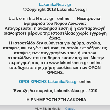
LakonikaNea . gr
©Copyright 2018 LakonikaNea.gr
L a k o n i k a N e a . gr
online
- Ηλεκτρονική
Εφημερίδα του Νομού Λακωνίας
Απαγορεύεται η αναδημοσίευση ή η αναπαραγωγή
οιανδήποτε μέρους της ιστοσελίδας χωρίς έγγραφη
άδεια.
Η ιστοσελίδα δεν ευθύνεται για άρθρα, σχόλια,
απόψεις και εν γένει κείμενα, τα οποία εκφράζουν τις
απόψεις των συγγραφέων τους ή και των
ιστοσελίδων που τα δημοσίευσαν αρχικά. Με την
περιήγησή σας στο www.lakonikanea.gr online
αποδέχεστε την χρήση cookies και των ΟΡΩΝ
ΧΡΗΣΗΣ.
OPOI XΡΗΣΗΣ LakonikaNea.gr
online
Έναρξη Λειτουργίας
LakonikaNea.gr
:
2010
Η ΕΝΗΜΕΡΩΣΗ ΣΤΗ ΛΑΚΩΝΙΑ
View Site in Mobile
|
Classic