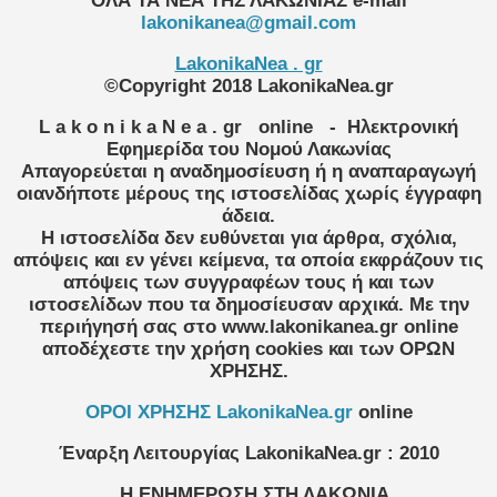
ΟΛΑ ΤΑ ΝΕΑ ΤΗΣ ΛΑΚΩΝΙΑΣ
e-mail
lakonikanea@gmail.com
LakonikaNea . gr
©Copyright 2018 LakonikaNea.gr
L a k o n i k a N e a . gr
online
- Ηλεκτρονική
Εφημερίδα του Νομού Λακωνίας
Απαγορεύεται η αναδημοσίευση ή η αναπαραγωγή
οιανδήποτε μέρους της ιστοσελίδας χωρίς έγγραφη
άδεια.
Η ιστοσελίδα δεν ευθύνεται για άρθρα, σχόλια,
απόψεις και εν γένει κείμενα, τα οποία εκφράζουν τις
απόψεις των συγγραφέων τους ή και των
ιστοσελίδων που τα δημοσίευσαν αρχικά. Με την
περιήγησή σας στο www.lakonikanea.gr online
αποδέχεστε την χρήση cookies και των ΟΡΩΝ
ΧΡΗΣΗΣ.
OPOI XΡΗΣΗΣ LakonikaNea.gr
online
Έναρξη Λειτουργίας
LakonikaNea.gr
:
2010
Η ΕΝΗΜΕΡΩΣΗ ΣΤΗ ΛΑΚΩΝΙΑ