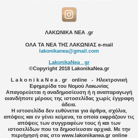
ΛΑΚΩΝΙΚΑ ΝΕΑ .gr
ΟΛΑ ΤΑ ΝΕΑ ΤΗΣ ΛΑΚΩΝΙΑΣ
e-mail
lakonikanea@gmail.com
LakonikaNea . gr
©Copyright 2018 LakonikaNea.gr
L a k o n i k a N e a . gr
online
- Ηλεκτρονική
Εφημερίδα του Νομού Λακωνίας
Απαγορεύεται η αναδημοσίευση ή η αναπαραγωγή
οιανδήποτε μέρους της ιστοσελίδας χωρίς έγγραφη
άδεια.
Η ιστοσελίδα δεν ευθύνεται για άρθρα, σχόλια,
απόψεις και εν γένει κείμενα, τα οποία εκφράζουν τις
απόψεις των συγγραφέων τους ή και των
ιστοσελίδων που τα δημοσίευσαν αρχικά. Με την
περιήγησή σας στο www.lakonikanea.gr online