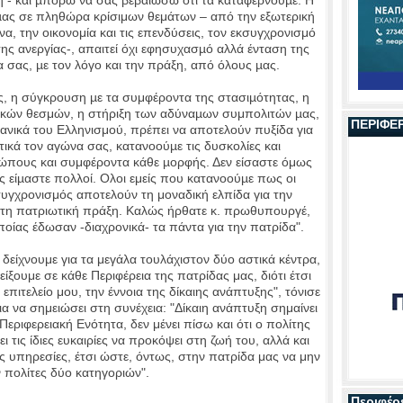
ς µας σε πληθώρα κρίσιμων θεμάτων – από την εξωτερική
να, την οικονομία και τις επενδύσεις, τον εκσυγχρονισμό
ης ανεργίας-, απαιτεί όχι εφησυχασµό αλλά ένταση της
 σας, µε τον λόγο και την πράξη, από όλους µας.
ς, η σύγκρουση µε τα συμφέροντα της στασιµότητας, η
ικών θεσμών, η στήριξη των αδύναµων συμπολιτών µας,
ΠΕΡΙΦΕ
 ιδανικά του Ελληνισμού, πρέπει να αποτελούν πυξίδα για
ικά τον αγώνα σας, κατανοούµε τις δυσκολίες και
ρώπους και συμφέροντα κάθε µορφής. Δεν είσαστε όμως
ς είµαστε πολλοί. Ολοι εμείς που κατανοούµε πως οι
κσυγχρονισμός αποτελούν τη μοναδική ελπίδα για την
ατη πατριωτική πράξη. Καλώς ήρθατε κ. πρωθυπουργέ,
ποίας έδωσαν -διαχρονικά- τα πάντα για την πατρίδα".
 δείχνουμε για τα μεγάλα τουλάχιστον δύο αστικά κέντρα,
ίξουμε σε κάθε Περιφέρεια της πατρίδας μας, διότι έτσι
πιτελείο μου, την έννοια της δίκαιης ανάπτυξης", τόνισε
α να σημειώσει στη συνέχεια:
"Δίκαιη ανάπτυξη σημαίνει
Περιφερειακή Ενότητα, δεν μένει πίσω και ότι ο πολίτης
ι τις ίδιες ευκαιρίες να προκόψει στη ζωή του, αλλά και
ς υπηρεσίες, έτσι ώστε, όντως, στην πατρίδα μας να μην
πολίτες δύο κατηγοριών".
Περιφέρ