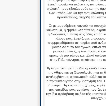
θετική πορεία και εικόνα της πατρίδο
πολιτική, τους εξοπλισμούς και την άμυ
των υποδομών και την αντιμετώπιση τ
προσπάθειας, στήριξη του αγώνα
Οι μεταρρυθμίσεις παντού και συνεχώ
καινοτομία, η εμβάθυνση των δημοκρατ
η διαφάνεια, η πίστη στις αξίες και τα
όλους μας. Στηρίζουµε αποφασιστ
συμμµεριζόµαστε τις πικρίες από ανθ
µόνος σε αυτό τον αγώνα. Δίπλα σα
μεταρρυθμίσεις, η καινοτομία, ο ε
προκοπή του τόπου και τελικά υπέρτ
στην Πελοπόννησο, οι κάτοικοι της ο
"Κρίναμε σκόπιμο την ίδια φροντίδα που
την Αθήνα και τη Θεσσαλονίκη, να τη δε
αντιλαμβάνομαι προσωπικά, αλλά και το ε
ο πρωθυπουργός στην εισήγησή του. Γι
ότι καμία Περιφέρεια της χώρας, καμία 
της πατρίδας μας, ασχέτως που ζει, έχε
την ίδια πρόσβαση σε βασικές κοινωνικέ
υπάρχουν 