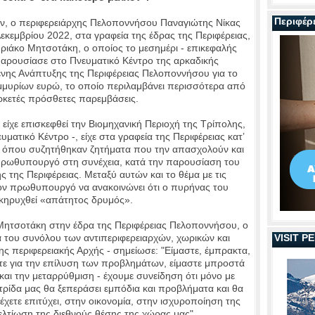
Περιφέρ
ν, ο περιφερειάρχης Πελοποννήσου Παναγιώτης Νίκας
εκεμβρίου 2022, στα γραφεία της έδρας της Περιφέρειας,
ιάκο Μητσοτάκη, ο οποίος το μεσημέρι - επικεφαλής
αρουσίασε στο Πνευματικό Κέντρο της αρκαδικής
ης Ανάπτυξης της Περιφέρειας Πελοποννήσου για το
μυρίων ευρώ, το οποίο περιλαμβάνει περισσότερα από
αρκετές πρόσθετες παρεμβάσεις.
ίχε επισκεφθεί την Βιομηχανική Περιοχή της Τρίπολης,
ματικό Κέντρο -, είχε στα γραφεία της Περιφέρειας κατ’
η, όπου συζητήθηκαν ζητήματα που την απασχολούν και
πρωθυπουργό στη συνέχεια, κατά την παρουσίαση του
της Περιφέρειας. Μεταξύ αυτών και το θέμα με τις
τον πρωθυπουργό να ανακοινώνει ότι ο πυρήνας του
κηρυχθεί «απάτητος δρυμός».
Μητσοτάκη στην έδρα της Περιφέρειας Πελοποννήσου, ο
α του συνόλου των αντιπεριφερειαρχών, χωρικών και
VISIT 
ς περιφερειακής Αρχής - σημείωσε: "Είμαστε, έμπρακτα,
τε για την επίλυση των προβλημάτων, είμαστε μπροστά
και την μεταρρύθμιση - έχουμε συνείδηση ότι μόνο με
τρίδα μας θα ξεπεράσει εμπόδια και προβλήματα και θα
χετε επιτύχει, στην οικονομία, στην ισχυροποίηση της
ελτίωση της διεθνούς θέσης της χώρας μας".