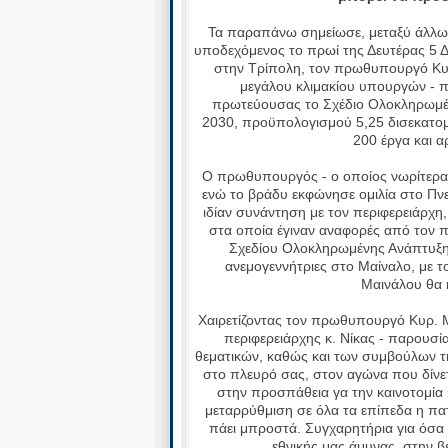
Τα παραπάνω σημείωσε, μεταξύ άλλω
υποδεχόμενος το πρωί της Δευτέρας 5 Δ
στην Τρίπολη, τον πρωθυπουργό Κυρ
μεγάλου κλιμακίου υπουργών - π
πρωτεύουσας το Σχέδιο Ολοκληρωμέν
2030, προϋπολογισμού 5,25 δισεκατομ
200 έργα και 
Ο πρωθυπουργός - ο οποίος νωρίτερα ε
ενώ το βράδυ εκφώνησε ομιλία στο Πνευ
ιδίαν συνάντηση με τον περιφερειάρχ
στα οποία έγιναν αναφορές από τον 
Σχεδίου Ολοκληρωμένης Ανάπτυξης 
ανεμογεννήτριες στο Μαίναλο, με 
Μαινάλου θα 
Χαιρετίζοντας τον πρωθυπουργό Κυρ. 
περιφερειάρχης κ. Νίκας - παρουσί
θεματικών, καθώς και των συμβούλων τη
στο πλευρό σας, στον αγώνα που δίνε
στην προσπάθεια γα την καινοτομία 
μεταρρύθμιση σε όλα τα επίπεδα η πα
πάει μπροστά. Συγχαρητήρια για όσα έ
εθνικής μας άμυνας, στην β