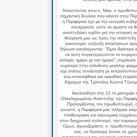
Απαντώντας στον κ. Νίκα, ο πρωθυπου
σημαντική δουλειά που κάνετε στην Πε
η Περιφέρεια έχει με την κεντρική κυβέρ
συνεργασία, ώστε να είμαστε σε
αναπτυξιακό σχέδιο για την ιστορική 
θεώρησή μας ως προς την ανάπτυξη 
καινοτομία, σύζευξη απαιτήσεων αγο
δήλωσε καταλήγοντας: "Είμαι ιδιαίτερα
σε αυτή συγκεντρώνονται τα συγκριτ
αλλαγές ημέρα με την ημέρα", σημείωσ
νωρίτερα στην επένδυση μεγάλης φαρ
είχε επίσης συνάντηση με εκπροσώπους 
ενώ επισκέφθηκε και αρκαδική εταιρεί
δήμαρχο της Τρίπολης Κώστα Τζιούμη
Ακολούθησε στις 12 το μεσημέρι
Ολοκληρωμένης Ανάπτυξης της Περιφέρ
Προλογίζοντας τον πρωθυπουργό, ο 
γνωστό, η Περιφέρειά µας πλήγηκε καίρ
πληθυσμιακή και οικονομική συρρίκνω
στον διαχρονικό πολιτισμό, την παραγω
Ομως, αγωνιζόµαστε, κ. πρωθυπουργέ,
σας, να δώσουμε λύσεις σε χρόν
αντιστρέψουµε την αρνητική κατάσταση