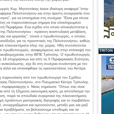
ργός Κυρ. Μητσοτάκης έκανε ιδιαίτερη αναφορά "στην
ριφέρεια Πελοποννήσου και στην άριστη συνεργασία που
νηση", για να επισημάνει στη συνέχεια: "Είναι μια τέτοια
 θέση να παρουσιάσουμε σήμερα ένα ολοκληρωμένο
αυτή Περιφέρεια. Ενα σχέδιο στο οποίο αποκαλύπτεται η
της Πελοποννήσου - πράσινη αναπτυξιακή μετάβαση,
ράς και εργασίας", τόνισε ο πρωθυπουργός, ο οποίος
 αισιόδοξος για τις προοπτικές της Πελοποννήσου, καθώς
ικά πλεονεκτήματα όλης της χώρας. Ηδη συντελούνται
ε ο πρωθυπουργός, αναφερόμενος και στην επίσκεψή του
TRITON
μακοβιομηχανίας στην ΒΙΠΕ Τρίπολης. Ο πρωθυπουργός
18 επιχειρήσεων και από τις 5 Περιφερειακές Ενότητες,
α ανακύκλωσης, είχε δε στη συνέχεια συνάντηση με τον
 αλλά και επισκέφθηκε τις εγκαταστάσεις του Αστέρα.
 η παρουσίαση από τον πρωθυπουργό του Σχεδίου
ειας Πελοποννήσου, στο Πνευματικό Κέντρο Τρίπολης.
περιφερειάρχης κ. Νίκας σημείωσε: "Οπως σας είναι
ια από τη 10χρονη οικονομική κρίση, µε αποτέλεσµα την
ση, παρά τα σπουδαία συγκριτικά της πλεονεκτήματα,
γή προϊόντων μεσογειακής διατροφής και το περιβάλλον.
 συνεργαζόµενοι και ομονοούντες, μεταξύ µας και µαζί
ια προβλήµατα, να βελτιώσουμε υποδομές και να
 - και µπορώ να σας βεβαιώσω ότι τα καταφέρνουµε. Η