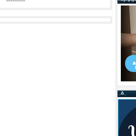
=========
_Δ_