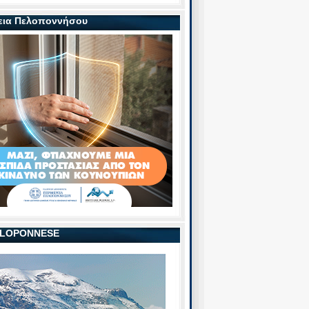
εια Πελοποννήσου
PELOPONNESE