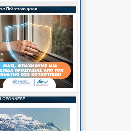
εια Πελοποννήσου
PELOPONNESE