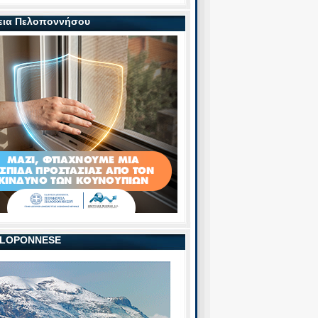
εια Πελοποννήσου
PELOPONNESE