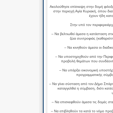
Ακολούθησε επίσκεψη στην δοµή φιλοξ
στην περιοχή Αγία Κυριακή, όπου δι
έχουν ήδη κατα
Στην υπό τον περιφερειάρχ
– Να βελτιωθεί άµεσα η κατάσταση στ
ζώα συντροφιάς (καθαριότη
– Να κινηθούν άµεσα οι διαδι
– Να υποστηριχθούν από την Περιφέρ
προβολή θεμάτων που συνδέοντα
– Να υπάρξει οικονομική υποστήρ
προγραμµατικής σύμβασ
– Να γίνει σύσταση από τον Δήμο Σπάρτης
καταγγελθεί η σύμβαση, διότι κατέσ
– Να επισκεφθούν άµεσα τις δοµές στελ
– Να επιβληθούν τα κατά το νόµο πρ