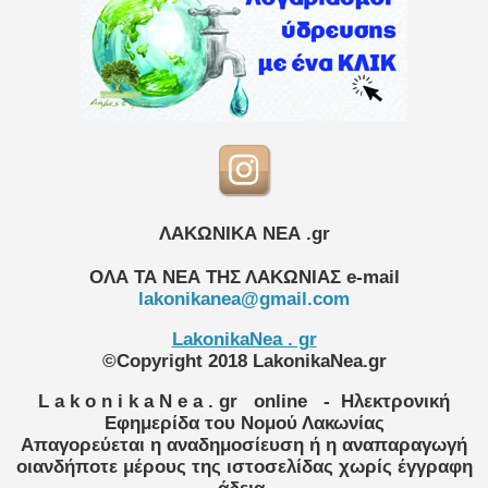
ΛΑΚΩΝΙΚΑ ΝΕΑ .gr
ΟΛΑ ΤΑ ΝΕΑ ΤΗΣ ΛΑΚΩΝΙΑΣ
e-mail
lakonikanea@gmail.com
LakonikaNea . gr
©Copyright 2018 LakonikaNea.gr
L a k o n i k a N e a . gr
online
- Ηλεκτρονική
Εφημερίδα του Νομού Λακωνίας
Απαγορεύεται η αναδημοσίευση ή η αναπαραγωγή
οιανδήποτε μέρους της ιστοσελίδας χωρίς έγγραφη