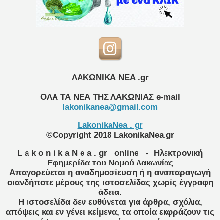
ΛΑΚΩΝΙΚΑ ΝΕΑ .gr
ΟΛΑ ΤΑ ΝΕΑ ΤΗΣ ΛΑΚΩΝΙΑΣ
e-mail
lakonikanea@gmail.com
LakonikaNea . gr
©Copyright 2018 LakonikaNea.gr
L a k o n i k a N e a . gr
online
- Ηλεκτρονική
Εφημερίδα του Νομού Λακωνίας
Απαγορεύεται η αναδημοσίευση ή η αναπαραγωγή
οιανδήποτε μέρους της ιστοσελίδας χωρίς έγγραφη
άδεια.
Η ιστοσελίδα δεν ευθύνεται για άρθρα, σχόλια,
απόψεις και εν γένει κείμενα, τα οποία εκφράζουν τις