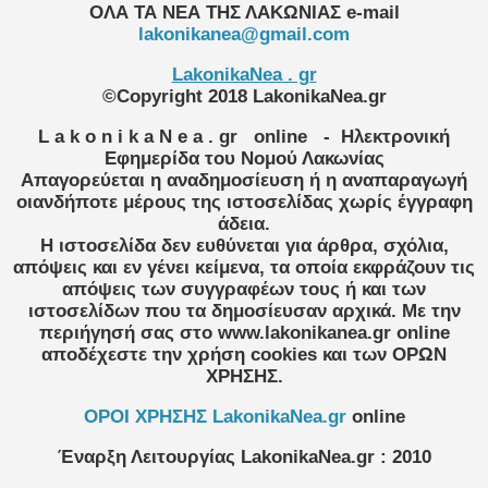
ΟΛΑ ΤΑ ΝΕΑ ΤΗΣ ΛΑΚΩΝΙΑΣ
e-mail
lakonikanea@gmail.com
LakonikaNea . gr
©Copyright 2018 LakonikaNea.gr
L a k o n i k a N e a . gr
online
- Ηλεκτρονική
Εφημερίδα του Νομού Λακωνίας
Απαγορεύεται η αναδημοσίευση ή η αναπαραγωγή
οιανδήποτε μέρους της ιστοσελίδας χωρίς έγγραφη
άδεια.
Η ιστοσελίδα δεν ευθύνεται για άρθρα, σχόλια,
απόψεις και εν γένει κείμενα, τα οποία εκφράζουν τις
απόψεις των συγγραφέων τους ή και των
ιστοσελίδων που τα δημοσίευσαν αρχικά. Με την
περιήγησή σας στο www.lakonikanea.gr online
αποδέχεστε την χρήση cookies και των ΟΡΩΝ
ΧΡΗΣΗΣ.
OPOI XΡΗΣΗΣ LakonikaNea.gr
online
Έναρξη Λειτουργίας
LakonikaNea.gr
:
2010