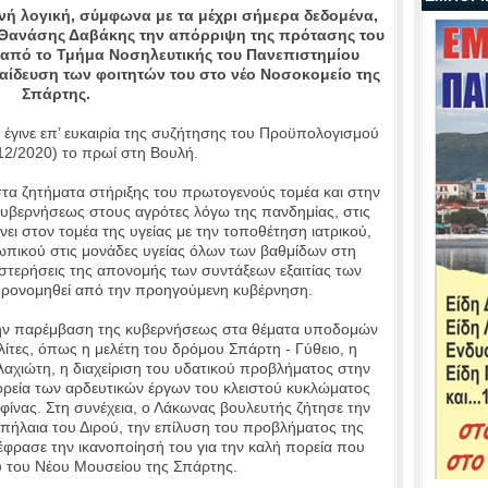
νή λογική, σύμφωνα με τα μέχρι σήμερα δεδομένα,
 Θανάσης Δαβάκης την απόρριψη της πρότασης του
) από το Τμήμα Νοσηλευτικής του Πανεπιστημίου
αίδευση των φοιτητών του στο νέο Νοσοκομείο της
Σπάρτης.
έγινε επ’ ευκαιρία της συζήτησης του Προϋπολογισμού
12/2020) το πρωί στη Βουλή.
τα ζητήματα στήριξης του πρωτογενούς τομέα και στην
κυβερνήσεως στους αγρότες λόγω της πανδημίας, στις
ει στον τομέα της υγείας με την τοποθέτηση ιατρικού,
ωπικού στις μονάδες υγείας όλων των βαθμίδων στη
στερήσεις της απονομής των συντάξεων εξαιτίας των
ρονομηθεί από την προηγούμενη κυβέρνηση.
την παρέμβαση της κυβερνήσεως στα θέματα υποδομών
τες, όπως η μελέτη του δρόμου Σπάρτη - Γύθειο, η
αχιώτη, η διαχείριση του υδατικού προβλήματος στην
ρεία των αρδευτικών έργων του κλειστού κυκλώματος
φίνας. Στη συνέχεια, ο Λάκωνας βουλευτής ζήτησε την
ήλαια του Διρού, την επίλυση του προβλήματος της
ξέφρασε την ικανοποίησή του για την καλή πορεία που
ου του Νέου Μουσείου της Σπάρτης.