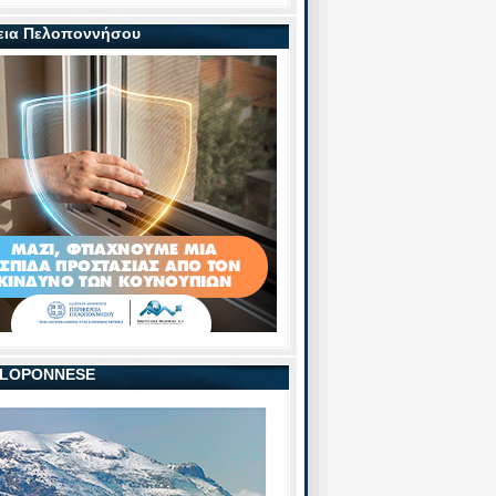
εια Πελοποννήσου
PELOPONNESE