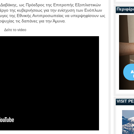
ς Δαβάκης, ως Πρόεδρος της Επιτροπής Εξοπλιστικών
Περιφέρ
έργο της κυβερνήσεως για την ενίσχυση των Ενόπλων
ρυγες της Εθνικής Αντιπροσωπείας να υπερψηφίσουν ως
οψυχίας τις δαπάνες για την Άμυνα.
Δείτε το video
VISIT 