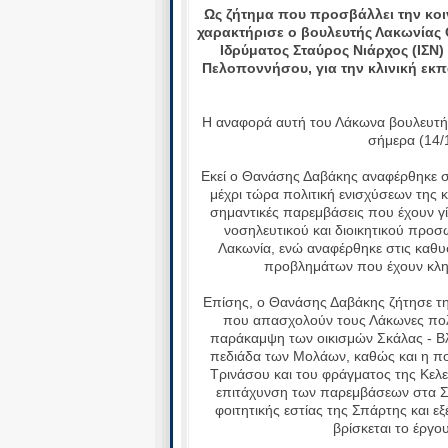
Ως ζήτημα που προσβάλλει την κοι
χαρακτήρισε ο βουλευτής Λακωνίας
Ιδρύματος Σταύρος Νιάρχος (ΙΣΝ
Πελοποννήσου, για την κλινική εκπ
Η αναφορά αυτή του Λάκωνα βουλευτή 
σήμερα (14/
Εκεί ο Θανάσης Δαβάκης αναφέρθηκε σ
μέχρι τώρα πολιτική ενισχύσεων της 
σημαντικές παρεμβάσεις που έχουν γίν
νοσηλευτικού και διοικητικού προσ
Λακωνία, ενώ αναφέρθηκε στις καθυ
προβλημάτων που έχουν κλη
Επίσης, ο Θανάσης Δαβάκης ζήτησε 
που απασχολούν τους Λάκωνες πολί
παράκαμψη των οικισμών Σκάλας - Βλ
πεδιάδα των Μολάων, καθώς και η πο
Τρινάσου και του φράγματος της Κελε
επιτάχυνση των παρεμβάσεων στα Σπ
φοιτητικής εστίας της Σπάρτης και ε
βρίσκεται το έργ