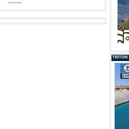
=======
TRITON