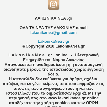
ΛΑΚΩΝΙΚΑ ΝΕΑ .gr
ΟΛΑ ΤΑ ΝΕΑ ΤΗΣ ΛΑΚΩΝΙΑΣ
e-mail
lakonikanea@gmail.com
LakonikaNea . gr
©Copyright 2018 LakonikaNea.gr
L a k o n i k a N e a . gr
online
- Ηλεκτρονική
Εφημερίδα του Νομού Λακωνίας
Απαγορεύεται η αναδημοσίευση ή η αναπαραγωγή
οιανδήποτε μέρους της ιστοσελίδας χωρίς έγγραφη
άδεια.
Η ιστοσελίδα δεν ευθύνεται για άρθρα, σχόλια,
απόψεις και εν γένει κείμενα, τα οποία εκφράζουν τις
απόψεις των συγγραφέων τους ή και των
ιστοσελίδων που τα δημοσίευσαν αρχικά. Με την
περιήγησή σας στο www.lakonikanea.gr online
αποδέχεστε την χρήση cookies και των ΟΡΩΝ