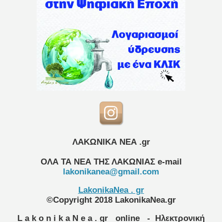
ΛΑΚΩΝΙΚΑ ΝΕΑ .gr
ΟΛΑ ΤΑ ΝΕΑ ΤΗΣ ΛΑΚΩΝΙΑΣ
e-mail
lakonikanea@gmail.com
LakonikaNea . gr
©Copyright 2018 LakonikaNea.gr
L a k o n i k a N e a . gr
online
- Ηλεκτρονική