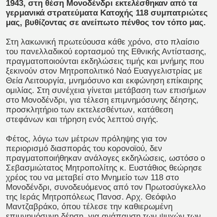
1943, στη θέση Μονοδένδρι εκτελέσθηκαν από τα
γερμανικά στρατεύματα Κατοχής 118 συμπατριώτες
μας, βυθίζοντας σε ανείπωτο πένθος τον τόπο μας.
Στη λακωνική πρωτεύουσα κάθε χρόνο, στο πλαίσιο
του πανελλαδικού εορτασμού της Εθνικής Αντίστασης,
πραγματοποιούνται εκδηλώσεις τιμής και μνήμης που
ξεκινούν στον Μητροπολιτικό Ναό Ευαγγελιστρίας με
Θεία Λειτουργία, μνημόσυνο και εκφώνηση επίκαιρης
ομιλίας. Στη συνέχεια γίνεται μετάβαση των επισήμων
στο Μονοδένδρι, για τέλεση επιμνημόσυνης δέησης,
προσκλητήριο των εκτελεσθέντων, κατάθεση
στεφάνων και τήρηση ενός λεπτού σιγής.
Φέτος, λόγω των μέτρων πρόληψης για τον
περιορισμό διασποράς του κορονοϊού, δεν
πραγματοποιήθηκαν ανάλογες εκδηλώσεις, ωστόσο ο
Σεβασμιώτατος Μητροπολίτης κ. Ευστάθιος θεώρησε
χρέος του να μεταβεί στο Μνημείο των 118 στο
Μονοδένδρι, συνοδευόμενος από τον Πρωτοσύγκελλο
της Ιεράς Μητροπόλεως Πανοσ. Αρχ. Θεόφιλο
Μαντζαβράκο, όπου τέλεσε την καθιερωμένη
επιμνημόσυνη δέηση, για ανάπαυση των ψυχών των