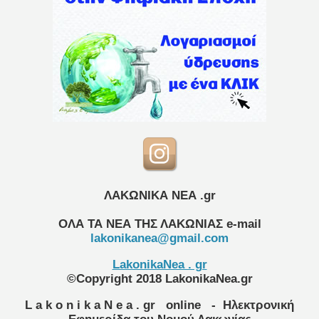
ΛΑΚΩΝΙΚΑ ΝΕΑ .gr
ΟΛΑ ΤΑ ΝΕΑ ΤΗΣ ΛΑΚΩΝΙΑΣ
e-mail
lakonikanea@gmail.com
LakonikaNea . gr
©Copyright 2018 LakonikaNea.gr
L a k o n i k a N e a . gr
online
- Ηλεκτρονική