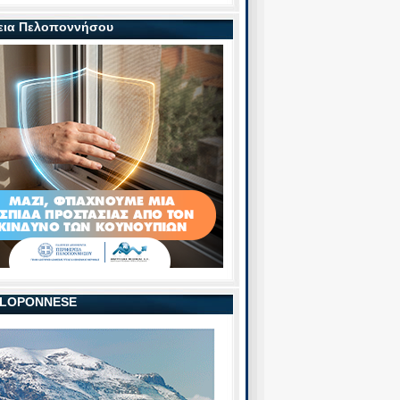
εια Πελοποννήσου
PELOPONNESE