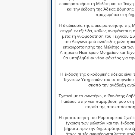
επικαιροποιήσει τη Μελέτη και τα Τεύ
και την έκδοση της Άδειας Δόμηση
προχωρήσει στη δημ
Η διαδικασία της επικαιροποίησης της 
στιγμή εν εξελίξει, καθώς αναμένεται 
μετά τη γνωμοδότηση του Τεχνικού Σ
του Διαγωνισμού ανάδειξης μελετητι
επικαιροποίησης της Μελέτης και των
Υπηρεσία Νεωτέρων Μνημείων και Τεχνι
θα υποβληθεί εκ νέου φάκελος για τ
Η έκδοση της οικοδομικής άδειας είναι 
Τεχνικών Υπηρεσιών του υπουργείου
σκοπό την ανάδειξη ανα
Σχετικά με τα ανωτέρω, ο Θανάσης Δα
Παιδείας στην νέα παρέμβασή μου στη 
πορεία της αποκατάσταση
Η τροποποίηση του Ρυμοτομικού Σχεδίου
έγκριση των μελετών και την έκδοση
βήματα πριν την δημοπράτηση του έρ
όπως αυτές αναφέρονται λεπτομερώς