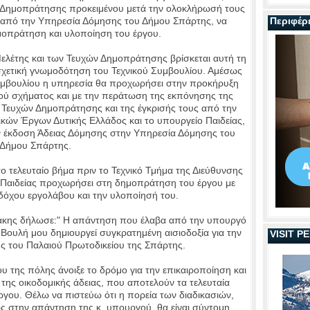
χη Δημοπράτησης προκειμένου μετά την ολοκλήρωσή τους
ς από την Υπηρεσία Δόμησης του Δήμου Σπάρτης, να
Περιφέρ
οπράτηση και υλοποίηση του έργου.
Μελέτης και των Τευχών Δημοπράτησης βρίσκεται αυτή τη
η σχετική γνωμοδότηση του Τεχνικού Συμβουλίου. Αμέσως
υμβουλίου η υπηρεσία θα προχωρήσει στην προκήρυξη
κού σχήματος και με την περάτωση της εκπόνησης της
 Τευχών Δημοπράτησης και της έγκρισής τους από την
κών Έργων Δυτικής Ελλάδος και το υπουργείο Παιδείας,
ην έκδοση Άδειας Δόμησης στην Υπηρεσία Δόμησης του
Δήμου Σπάρτης.
το τελευταίο βήμα πριν το Τεχνικό Τμήμα της Διεύθυνσης
 Παιδείας προχωρήσει στη δημοπράτηση του έργου με
δόχου εργολάβου και την υλοποίησή του.
βάκης δήλωσε:" Η απάντηση που έλαβα από την υπουργό
Βουλή μου δημιουργεί συγκρατημένη αισιοδοξία για την
VISIT 
ς του Παλαιού Πρωτοδικείου της Σπάρτης.
 της πόλης άνοιξε το δρόμο για την επικαιροποίηση και
 της οικοδομικής άδειας, που αποτελούν τα τελευταία
γου. Θέλω να πιστεύω ότι η πορεία των διαδικασιών,
 στην απάντηση της κ. υπουργού, θα είναι σύντομη